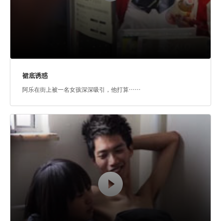
裙底诱惑
阿乐在街上被一名女孩深深吸引，他打算……