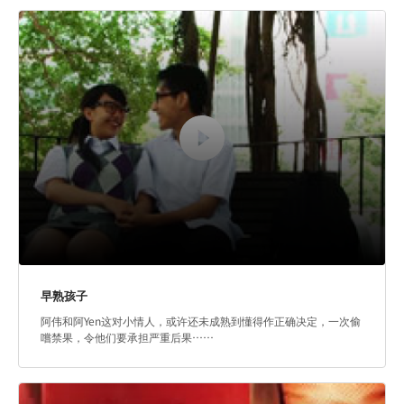
全部
性犯罪
网络犯罪
欺凌、暴力和帮派
与不诚实有关罪行
毒品犯罪
早熟孩子
阿伟和阿Yen这对小情人，或许还未成熟到懂得作正确决定，一次偷
嚐禁果，令他们要承担严重后果……