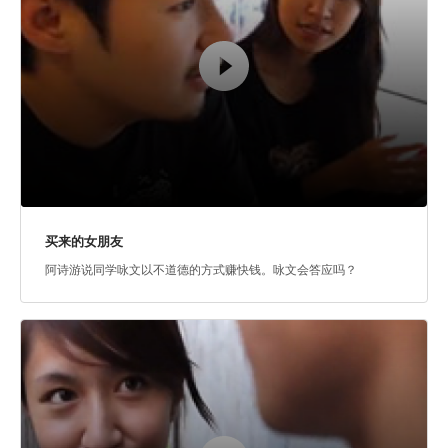
买来的女朋友
阿诗游说同学咏文以不道德的方式赚快钱。咏文会答应吗？