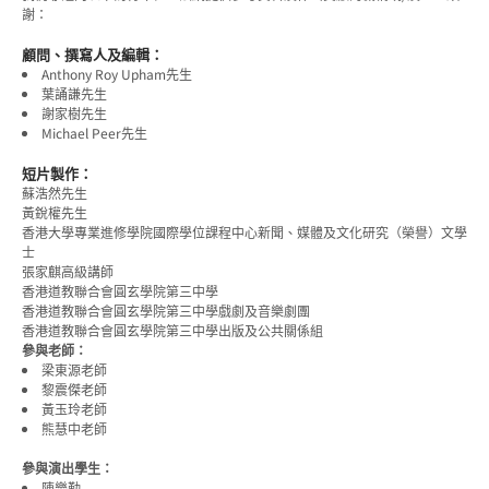
謝：
顧問、撰寫人及編輯：
Anthony Roy Upham先生
葉誦謙先生
謝家樹先生
Michael Peer先生
短片製作：
蘇浩然先生
黃銳權先生
香港大學專業進修學院國際學位課程中心新聞、媒體及文化研究（榮譽）文學
士
張家麒高級講師
香港道教聯合會圓玄學院第三中學
香港道教聯合會圓玄學院第三中學戲劇及音樂劇團
香港道教聯合會圓玄學院第三中學出版及公共關係組
參與老師：
梁東源老師
黎震傑老師
黃玉玲老師
熊慧中老師
參與演出學生：
陳樂勤