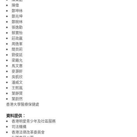
陳偉
鄭坤林
鄭兆坤
鄭婉林
張逸勤
蔡寶怡
莊政嬴
周逸峯
簡貝莉
劉俊延
梁籍允
馬文惠
麥灝軒
吳凱欣
潘威文
王熙嵐
葉靜賢
葉蔚然
香港大學醫療保健處
資料提供：
香港明愛青少年及社區服務
司法機構
香港法律改革委員會