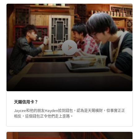
全部
性犯罪
網絡犯罪
欺凌、暴力和幫派
與不誠實有關罪行
毒品犯罪
天賜信用卡？
Jaycee和他的朋友Hayden拾到錢包，認為是天賜橫財，但事實正正
相反，這個錢包正令他們走上歪路。