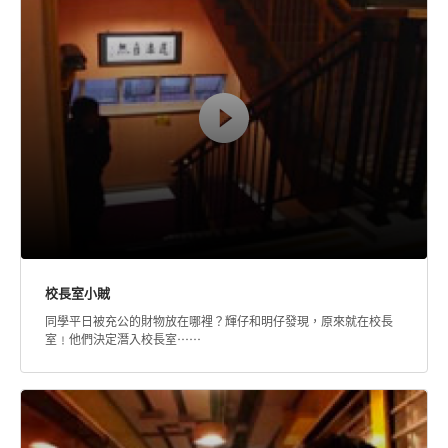
校長室小賊
同學平日被充公的財物放在哪裡？輝仔和明仔發現，原來就在校長
室﹗他們決定潛入校長室……