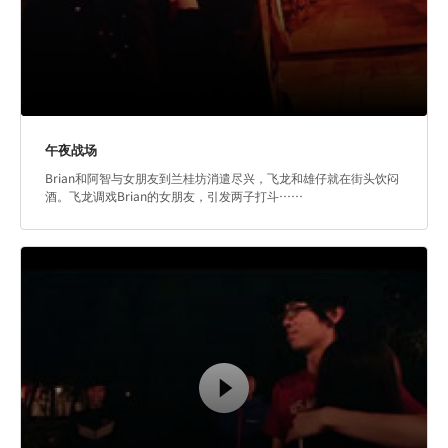
午夜战场
Brian和阿智与女朋友到兰桂坊消遣尽兴，飞龙和雄仔就在街头饮闷
酒。飞龙调戏Brian的女朋友，引发两子打斗……