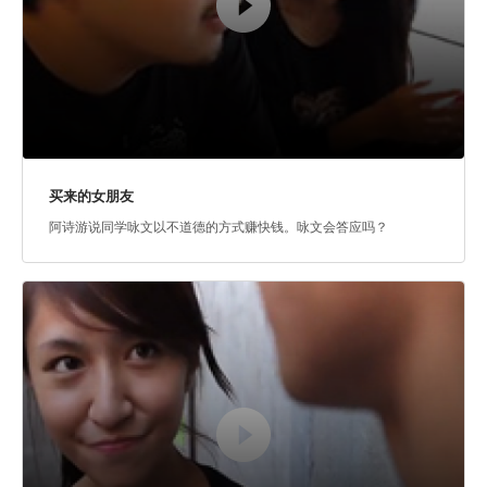
买来的女朋友
阿诗游说同学咏文以不道德的方式赚快钱。咏文会答应吗？