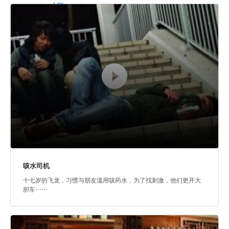
全部
性犯罪
网络犯罪
欺凌、暴力和帮派
与不诚实有关罪行
毒品犯罪
咳水司机
十七岁的飞龙，习惯与朋友滥用咳药水，为了找刺激，他们更开大
胆车……