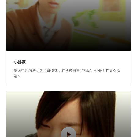
小拆家
就读中四的浩明为了赚快钱，在学校当毒品拆家。他会面临甚么命
运？