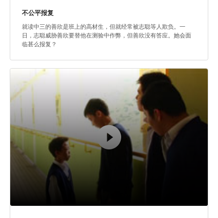
不公平报复
就读中三的善欣是班上的高材生，但就经常被志聪等人欺负。一
日，志聪威胁善欣要替他在测验中作弊，但善欣没有答应。她会面
临甚么报复？