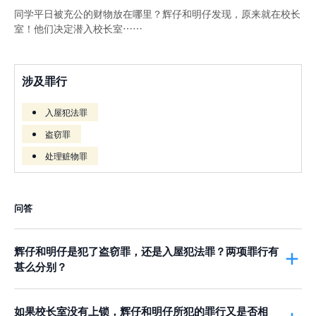
同学平日被充公的财物放在哪里？辉仔和明仔发现，原来就在校长
室！他们决定潜入校长室……
涉及罪行
入屋犯法罪
盗窃罪
处理赃物罪
问答
辉仔和明仔是犯了盗窃罪，还是入屋犯法罪？两项罪行有
甚么分别？
辉仔和明仔同时干犯了
盗窃罪
和
入屋犯法罪
。在这个个案当中，
入
屋犯法罪
较能反映他们的犯案行为，因此他们很可能会被控
入屋犯
如果校长室没有上锁，辉仔和明仔所犯的罪行又是否相
法罪
。