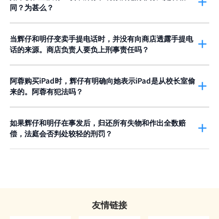
同？为甚么？
根据香港法例
第210章《盗窃罪条例》
第9条
，
盗窃
是刑事罪行。
即使校长室没有上锁，辉仔和明仔仍然要为干犯
入屋犯法罪
，负上
一个人如果不诚实地挪占属于他人的财物，意图永久夺去他人的财
相同的刑事责任。
入屋犯法罪
是以侵入者的身份，进入一座建筑物
物，就是干犯
盗窃罪
。
或建筑物的任何一个部分，并有意图偷窃或进行偷窃。无论建筑物
当辉仔和明仔变卖手提电话时，并没有向商店透露手提电
或建筑物的任何一个部分有没有上锁，都没有分别。直接走进建筑
话的来源。商店负责人要负上刑事责任吗？
入屋犯法罪
是
第210章《盗窃罪条例》
第11条
所订明的罪行。当一
物的窃贼，与撬门或破窗而入的窃贼一样，都是侵入者。
根据
第210章《盗窃罪条例》
，任何人不诚实地购买或处理偷来的
个人以侵入者的身份，进入一座建筑物或建筑物的任何一个部分，
财物，或者明知或相信财物是偷来的，仍然不诚实地接收这些物
并有意图偷取里面的物品（或有意图干犯某些特定的罪行）、偷取
品，都是干犯了
阿蓉购买iPad时，辉仔有明确向她表示iPad是从校长室偷
处理赃物罪
。处理是指在偷窃之后，你协助贼人，
或企图偷取里面的物品（或干犯某些特定的罪行），就算是违反了
例如是购买偷来的财物。
来的。阿蓉有犯法吗？
这项法例。
由于阿蓉购买iPad时，知道iPad是偷来的，根据
第210章《盗窃罪
如果辉仔和明仔没有向商店负责人透露如何获得手提电话，商店负
条例》
第24条
，她干犯了
处理赃物罪
。处理是指处置明知或相信是
入屋犯法罪
普遍会被视为比
盗窃罪
更加严重。
盗窃罪
及
入屋犯法罪
责人也不知道或不相信手提电话是偷来的，商店负责人便没有作出
偷来的财物，包括购买明知或相信是偷来的财物。 根据
如果辉仔和明仔在事发后，归还所有失物和作出全数赔
第210章
的主要分别是：
盗窃罪
可以在任何地方发生，例如在街上偷取他人
不诚实的行为，即使买下手提电话，亦不算是犯法。
《盗窃罪条例》
第24条
，协助贼人从偷窃之中获益，就是犯法行
偿，法庭会否判处较轻的刑罚？
的财物；而
入屋犯法罪
，就只会在一座建筑物或建筑物的任何一个
为。
盗窃罪
或
入屋犯法罪
的罪责，不能以退还被偷的财物或赔偿来消
部分发生，而且犯罪的人，是在未经批准之下进入建筑物或建筑物
除。不过，如果犯人自愿归还偷去的财物和 / 或自愿赔偿，会成为
的任何一个部分。想更详细了解这两项罪行，请按
这里
。
其中一个求情理由，法庭在判罚时会加以考虑。
辉仔和明仔取走校长室的物品，是不诚实地挪占属于他人的财物。
虽然犯人不能以金钱「买走」他们的罪责，但自愿归还失物和 / 或
学校存放充公的物品是合法的。辉仔和明仔趁星期日返回学校，潜
自愿赔偿，显示犯人有悔意，在判刑时是重要的求情理由。
入校长室，取走不属于他们的物品，显示他们知道自己并不获准取
友情链接
走这些财物。他们亦知道，自己的行为不诚实，他们并且有意图永