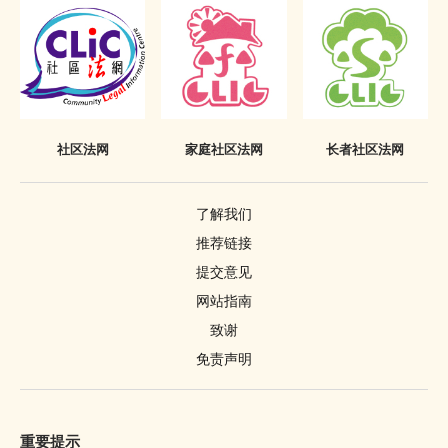
久从学校取走这些财物。他们的行为及意图，已经符合干犯
盗窃罪
的所有元素。
辉仔和明仔由校长室取走财物，而校长室是学校建筑物的其中一个
部分。同学只可以在获得批准下，以及有合法目的时，才可以进入
校长室。在这个个案中，没有证据显示辉仔和明仔获准进入校长
室。他们进入校长室，并非为了合法目的。他们是想在校长室偷东
西，而他们真的偷了。
社区法网
家庭社区法网
长者社区法网
由于辉仔和明仔没有获得批准，也没有合法权利进入校长室，他们
潜入校长室偷东西，已经成为了侵入者。他们进入建筑物的其中一
了解我们
个部分，意图偷东西，并在建筑物的部分内，干犯了
盗窃罪
，因
推荐链接
此，
入屋犯法罪
是适当的控罪。
提交意见
网站指南
致谢
免责声明
重要提示