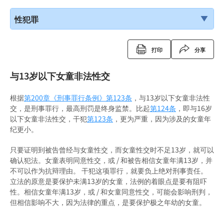
性犯罪
打印
分享
与13岁以下女童非法性交
根据
第200章《刑事罪行条例》
第123条
，与13岁以下女童非法性
交，是刑事罪行，最高刑罚是终身监禁。比起
第124条
，即与16岁
以下女童非法性交，干犯
第123条
，更为严重，因为涉及的女童年
纪更小。
只要证明到被告曾经与女童性交，而女童性交时不足13岁，就可以
确认犯法。女童表明同意性交，或 / 和被告相信女童年满13岁，并
不可以作为抗辩理由。 干犯这项罪行，就要负上绝对刑事责任。
立法的原意是要保护未满13岁的女童，法例的着眼点是要有阻吓
性。相信女童年满13岁，或 / 和女童同意性交，可能会影响刑判，
但相信影响不大，因为法律的重点，是要保护极之年幼的女童。