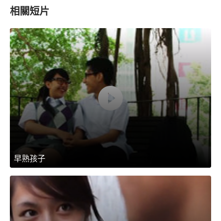
相關短片
早熟孩子