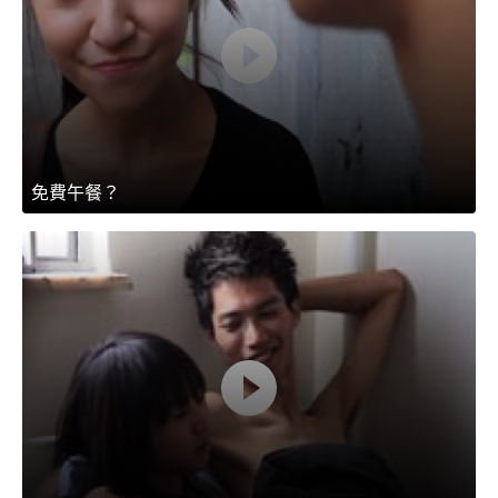
免費午餐？