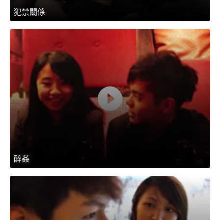
犯禁關係
醉姦