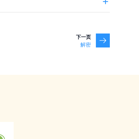
交资料，是正确的做法。
、教唆、劝告、或引导他人自杀
，或者
协助、教
商提供资料，网络供应商就必须遵从。不过，网
名成立，最高可被判入狱14年。
可以不遵从警方的要求。
下一页
解密