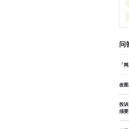
问
「网
虽然
受害
改图
这
错
投诉
须要
受害
等。