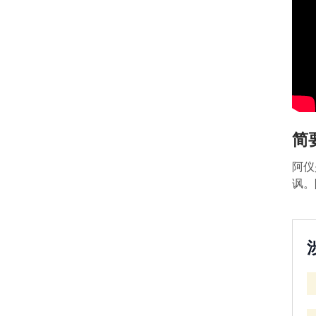
简
阿仪
讽。