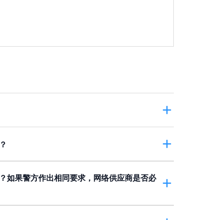
个人资料(私隐)条例
》下的
保障资料原则
。如果
料私隐专员公署
投诉（详情可按
这里
）。
？
被羞辱及耻笑的人）可以提出民事诉讼，控告做
？如果警方作出相同要求，网络供应商是否必
的人的资料，包括姓名、香港身份证号码、地址
她的申请。另外，受害人亦必须要有证据，证明在