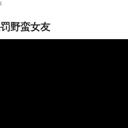
友
惩罚野蛮女友