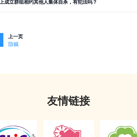
上成立群组相约其他人集体自杀，有犯法吗？
虑个别个案的所有情况后，由法庭颁布命令，要网络供应商提
。根据
第212章《侵害人身罪条例》
第33B(1)条
，任何人
协助
果警方是行使法定权力（例如是执行搜查令），要求网络供应
、劝告、或引导他人有自杀的意图
，即属违法，如果被裁定罪
供应商亦可以向法庭提出反对，如果法庭批准，网络供应商就
上一页
隐贼
友情链接