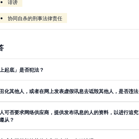
诽谤
协同自杀的刑事法律责任
答
上起底」是否犯法？
数据是循合法途径取得，「网上起底」可能违反第486章《
人认为自己的个人资料受到侵害，他 / 她可以向
香港个人资
丑化其他人，或者在网上发表虚假讯息去诋毁其他人，是否违法
些行为可能会构成
诽谤
，但
诽谤
并不是刑事罪行。受害人（即
的一方，要求对方作出补偿。
人可否要求网络供应商，提供发布讯息的人的资料，以进行追究
遵从？
人可以向法庭申请，要求网络供应商（ISP）提交发布讯息
法庭会基于投诉人的个案之成功机会，决定是否批准他 / 