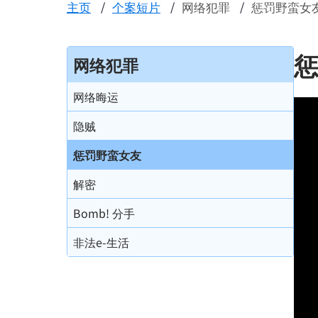
主页
个案短片
网络犯罪
惩罚野蛮女
网络犯罪
网络晦运
隐贼
惩罚野蛮女友
解密
Bomb! 分手
非法e-生活