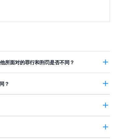
，他所面对的罪行和刑罚是否不同？
干犯了
贩运危险药物
。即使小玉不知道小包裹里
会被判监禁，至于要坐牢多久，就视乎案件的性
同？
利用，是无辜的中间人。
时，会考虑到浩明的年纪，如果他已年满14岁，
是干犯了
贩运危险药物
，因为她向小芝提供毒
取报告，决定浩明是否适合被判这些刑罚。浩明
品的事实，她仍然是贩毒。
反驳「无犯罪能力」这个原则。虽然小玉已到了需
中心或更生中心。如果他有吸毒经验或习惯，即
。因此，控方不只要证明小玉知道小包裹内有毒
。
非常错。
或注射危险药物，都是违法。志豪服食了毒品，
考虑过案件性质及被告的本质后，认为没有其他