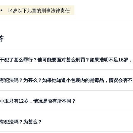
14岁以下儿童的刑事法律责任
答
干犯了甚么罪行？他可能要面对甚么刑罚？如果浩明不足16岁
据
第134章《危险药物条例》
第4条
，浩明向小玉提供毒品，是
是毒品，情况亦没有分别，浩明是向小玉提供毒品。浩明可能
有犯法吗？为甚么？如果她知道小包裹内的是毒品，情况会否不
，以及他向小玉提供了多少毒品。
果小玉不知道小包裹内是毒品，她并没有犯法。她只是被浩明
浩明未满16岁，他仍然是干犯了
贩运危险药物
。法庭在判刑
小玉只有12岁，情况是否有所不同？
如果小玉知道小包裹内的是毒品，并把毒品带给小芝，小玉就
庭就会考虑判处教导所、劳教中心或更生中心命令。法庭会提
。即使小玉把毒品送错给别人，亦不会改变她向其他人提供毒
小玉只有12岁，她会被假定「无犯罪能力」，控方必须要
否有吸毒经验或习惯，亦会影响他是否会被判入教导所、劳教
上刑事责任的年龄（即10岁或以上），但她仍然未满14岁
满16岁，亦可能不再适合进入教导所、劳教中心或更生中心
有犯法吗？为甚么？
，亦要证明小玉知道她将毒品送给小芝，不只是顽皮，而且是
据
第134章《危险药物条例》
第8条
，管有、吸食、吸服、服食
样地，如果法庭认为合适，可能会判浩明入戒毒所。如果法庭