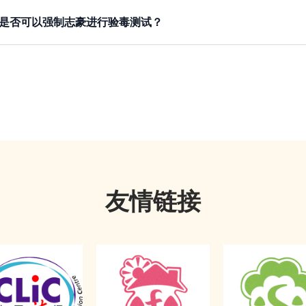
经干犯了这项罪行。
的刑罚，非要判监不可的话，即使犯案的人不足16岁，亦
是否可以强制志豪进行验毒测试？
，请按
这里
。
可以。除非志豪愿意，否则学校不可以命令志豪进行验毒测试
提供样本，以供分析或进行测试，否则不能强制他们。一个人
中一例。
友情链接