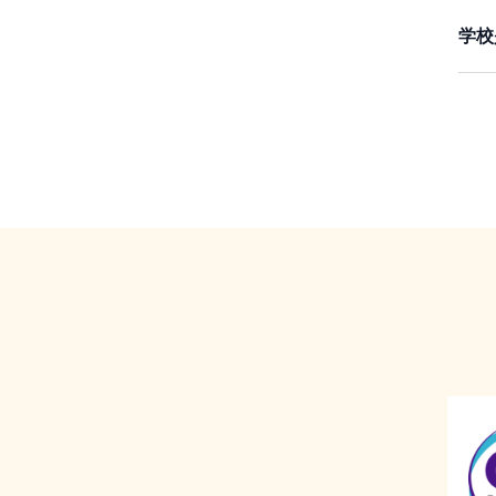
已
合适
学校
讯
不
务
其