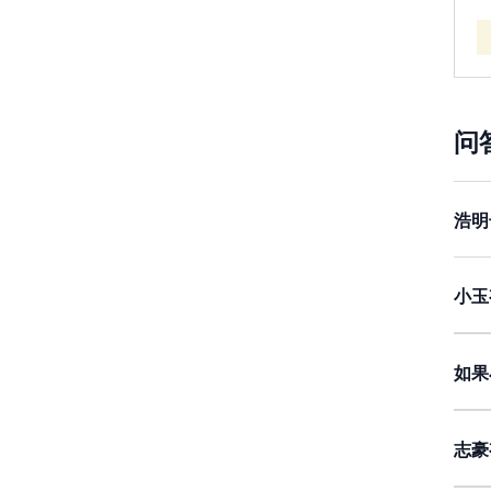
问
浩明
根
面
小玉
质
如
如果
如果
但
法
品
如果
是
要负
使未
志豪
品
根
同