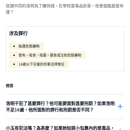
就讀中四的浩明為了賺快錢，在學校當毒品拆家。他會面臨甚麼命
運？
涉及罪行
販運危險藥物
管有、吸食、吸服、服食或注射危險藥物
14歲以下兒童的刑事法律責任
問答
浩明干犯了甚麼罪行？他可能要面對甚麼刑罰？如果浩明
不足16歲，他所面對的罪行和刑罰是否不同？
根據
第134章《危險藥物條例》
第4條
，浩明向小玉提供毒品，是
干犯了
販運危險藥物
。即使小玉不知道小包裹裡面是毒品，情況亦
小玉有犯法嗎？為甚麼？如果她知道小包裹內的是毒品，
沒有分別，浩明是向小玉提供毒品。浩明可能會被判監禁，至於要