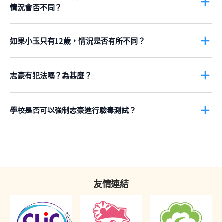
坐牢多久，就視乎案件的性質，以及他向小玉提供了多少毒品。
情況會否不同？
如果小玉不知道小包裹內是毒品，她並沒有犯法。她只是被浩明利
如果浩明未滿16歲，他仍然是干犯了
販運危險藥物
。法庭在判刑
用，是無辜的中間人。
時，會考慮到浩明的年紀，如果他已年滿14歲，法庭就會考慮判處
如果小玉只有12歲，情況是否有所不同？
教導所、勞教中心或更生中心命令。法庭會提取報告，決定浩明是
但如果小玉知道小包裹內的是毒品，並把毒品帶給小芝，小玉就是
如果小玉只有12歲，她會被假定「無犯罪能力」，控方必須要反駁
否適合被判這些刑罰。浩明是否有吸毒經驗或習慣，亦會影響他是
干犯了
販運危險藥物
，因為她向小芝提供毒品。即使小玉把毒品送
「無犯罪能力」這個原則。雖然小玉已到了需要負上刑事責任的年
否會被判入教導所、勞教中心或更生中心。如果他有吸毒經驗或習
錯給別人，亦不會改變她向其他人提供毒品的事實，她仍然是販
齡（即10歲或以上），但她仍然未滿14歲。因此，控方不只要證
志豪有犯法嗎？為甚麼？
慣，即使未滿16歲，亦可能不再適合進入教導所、勞教中心或更生
毒。
明小玉知道小包裹內有毒品，亦要證明小玉知道她將毒品送給小
根據
第134章《危險藥物條例》
第8條
，管有、吸食、吸服、服食
中心。
芝，不只是頑皮，而且是非常錯。
或注射危險藥物，都是違法。志豪服食了毒品，已經干犯了這項罪
行。
學校是否可以強制志豪進行驗毒測試？
同樣地，如果法庭認為合適，可能會判浩明入戒毒所。如果法庭考
慮過案件性質及被告的本質後，認為沒有其他合適的刑罰，非要判
不可以。除非
志豪
願意，否則學校不可以命令
志豪
進行驗毒測試。
監不可的話，即使犯案的人不足16歲，亦有可能要坐牢。想知道更
除非有法例訂明，任何懷疑犯法的人，都有義務提供樣本，以供分
多有關青年罪犯判刑的資訊，請按
這裡
。
析或進行測試，否則不能強制他們。一個人毋須自己證明自己犯
法，這是《普通法》原則的其中一例。
友情連結