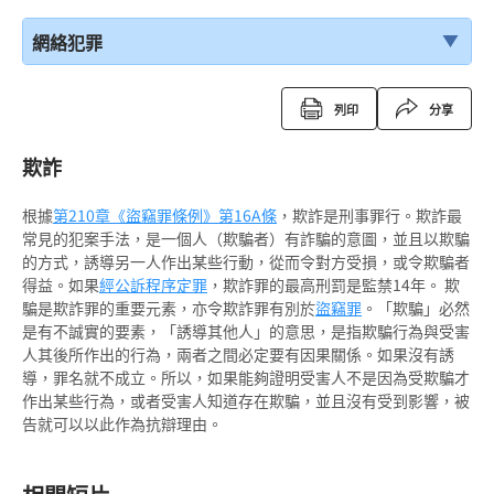
網絡犯罪
列印
分享
欺詐
根據
第210章《盜竊罪條例》
第16A條
，欺詐是刑事罪行。欺詐最
常見的犯案手法，是一個人（欺騙者）有詐騙的意圖，並且以欺騙
的方式，誘導另一人作出某些行動，從而令對方受損，或令欺騙者
得益。如果
經公訴程序定罪
，欺詐罪的最高刑罰是監禁14年。 欺
騙是欺詐罪的重要元素，亦令欺詐罪有別於
盜竊罪
。「欺騙」必然
是有不誠實的要素，「誘導其他人」的意思，是指欺騙行為與受害
人其後所作出的行為，兩者之間必定要有因果關係。如果沒有誘
導，罪名就不成立。所以，如果能夠證明受害人不是因為受欺騙才
作出某些行為，或者受害人知道存在欺騙，並且沒有受到影響，被
告就可以以此作為抗辯理由。