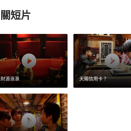
相關短片
黑財源滾滾
天賜信用卡？