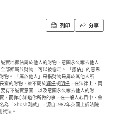
列印
分享
不誠實地挪佔屬於他人的財物，意圖永久奪去他人
，全部都屬於財物，可以被偷走。 「挪佔」的意思
財物。 「屬於他人」是指財物是屬於其他人所
長室的財物，並不屬於
輝仔
或
明仔
，在法律上，兩
，要有不誠實意圖，以及意圖永久奪去他人的財
實，而你亦知道你所做的事，在一般人心目中，會
「Ghosh測試」，源自1982年英國上訴法院
測試法。