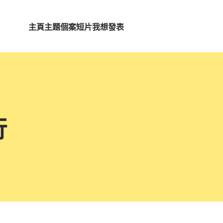
主頁
主題
個案短片
我想發表
行