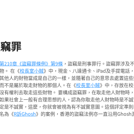
盜竊罪
第210章《盜竊罪條例》
第9條
，盜竊是刑事罪行。盜竊罪涉及
物。 在《
校長室小賊
》中，現金、八達通卡、iPad及手提電話
其他人的財物當成是自己的一樣，並隨著自己的意思去處置這些
而不是屬於取走財物的那個人。在《
校長室小賊
》中，存放在校
沒有權利去取走這些財物。 要構成盜竊罪，在取走他人財物時
如果社會上一般有合理思想的人，認為你取走他人財物時是不誠
定是不誠實，這麼，你就會被視為有不誠實意圖。這個評定準則名為
名為《
R訴Ghosh
》的案例，香港的盜竊法例亦一直沿用Ghosh