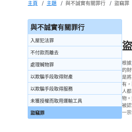
主頁
主題
與不誠實有關罪行
盜竊罪
與不誠實有關罪行
入屋犯法罪
不付款而離去
根據
處理贓物罪
的財
以欺騙手段取得財產
是將
有，
以欺騙手段取得服務
人都
物。
未獲授權而取用運輸工具
被認
一宗
盜竊罪