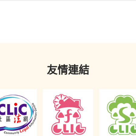
敏已干犯了
非法禁錮
罪。嘉嘉是被
非法禁錮
，她被完全禁止離
一方面，思敏聲稱要趁嘉嘉回家時，找人
搶劫
她，也可能是干
，嘉嘉亦沒有同意將自己鎖入儲物室。
事恐嚇
罪。嘉嘉在拒絕交出一百元後，思敏就講出那些說話，
嘉嘉是威脅會作出非法行為，有關語句是指向嘉嘉，並意圖令
於
非法禁錮
是《普通法》罪行，根據
第221章《刑事訴訟程序
或表達憤怒情緒的說話，這已構成
刑事恐嚇
。
友情連結