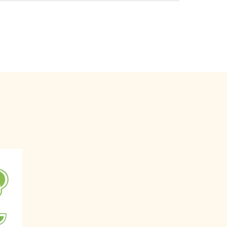
開儲物室；思敏沒有合法權限，將嘉嘉鎖入儲物
犯了
第200章《刑事罪行條例》
第24條
所訂明的
那些說話可能就是思敏被拒絕後的反應。找人
搶
她受驚。整體來看，思敏的說話，已超越一般無
條例》
第101I條
，最高刑罰是監禁7年及罰款。