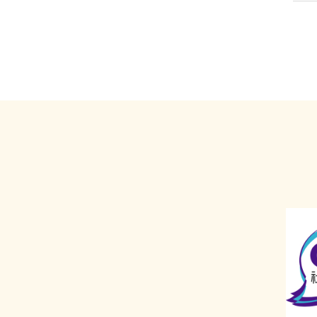
思
另
室
刑
劫
由
聊