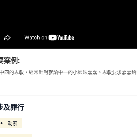
要案例:
中四的思敏，經常針對就讀中一的小師妹嘉嘉。思敏要求嘉嘉給
涉及罪行
勒索