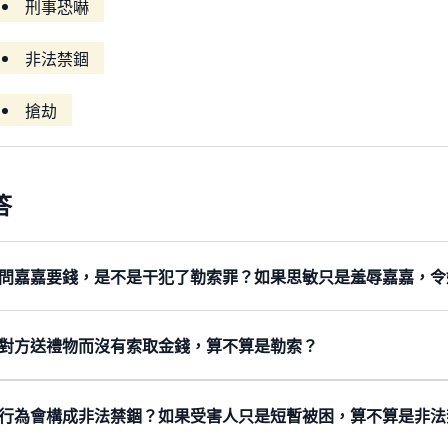
刑事恐嚇
非法禁錮
搶劫
答
問嘉嘉要錢，是不是干犯了勒索罪？如果思敏只是羞辱嘉嘉，令
據
第210章《盜竊罪條例》
第23條
，以威脅的方式，提出不當
「窮鬼」，不太可能會構成
勒索
罪中所提及的威脅。
對方送禮物而沒有索取金錢，算不算是勒索？
據
第210章《盜竊罪條例》
第23條
，
勒索
是以威脅的方式，提
敏警告嘉嘉回家要小心，又聲稱會找人
搶劫
嘉嘉，這些說話可
明，要求對方做甚麼或不做甚麼，並不重要。只要是以威脅方
求的一種手段。
搶劫
是盜竊的同時，為了盜竊或在盜竊期間，
行為會構成非法禁錮？如果受害人只是短暫被困，算不算是非法
沒有分別。
話可能會被認定是意圖令嘉嘉受驚，令原本拒絕付錢的嘉嘉，
法禁錮
是《普通法》罪行。當一個人非法地被完全禁止離開身
罪條例》
第23條
所訂明的
勒索
罪。