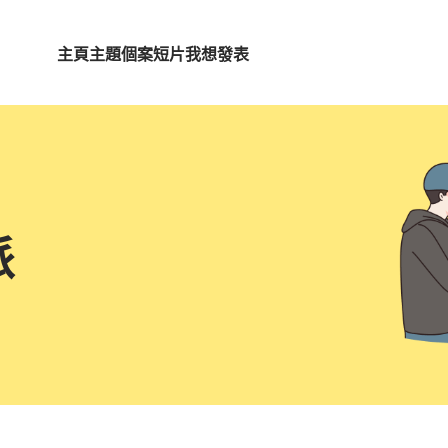
主頁
主題
個案短片
我想發表
派