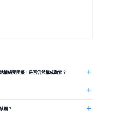
她情緒受困擾，是否仍然構成勒索？
要求，就是
勒索
。單單是揶揄其他人，例如說人
出不當要求。
第210章《盜竊罪條例》
第23(2)條
以視為是嘉嘉拒絕思敏之後，思敏用作加強自己
式提出不當要求，無論是索取金錢或其他東西，
使用武力或威脅會使用武力。整體來看，思敏的
禁錮？
最後會交出一百元。這已構成干犯
第210章《盜
處的地方，就是
非法禁錮
。