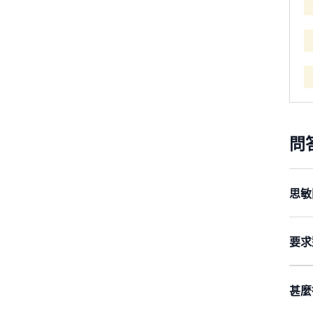
問
思敏
根
是
要求
根
思
列
要
甚麼
都
說
非
竊