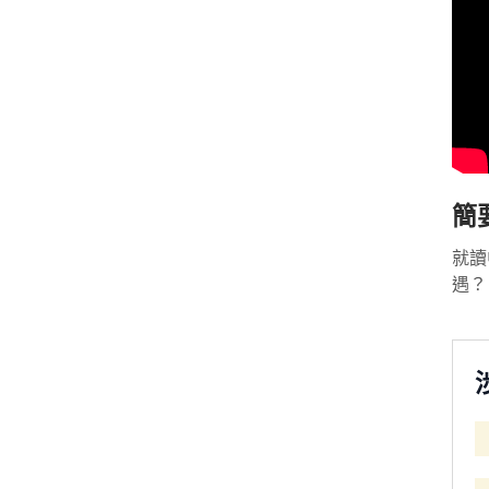
簡
就讀
遇？