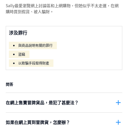
Sally最愛瀏覽網上討論區和上網購物，但她似乎不太走運，在網
購時買到假貨、被人騙財。
涉及罪行
與商品說明有關的罪行
盜竊
以欺騙手段取得財產
問答
在網上售賣冒牌貨品，是犯了甚麼法？
根據
第362章《商品說明條例》
第7(1)(a)(ii)條
，任何人供應的貨
品，載有虛假商品描述，或者提出會供應載有虛假商品描述的貨
品，即「冒牌貨」，就是犯法，當中包括在互聯網出售冒牌貨。
如果在網上買到冒牌貨，怎麼辦？