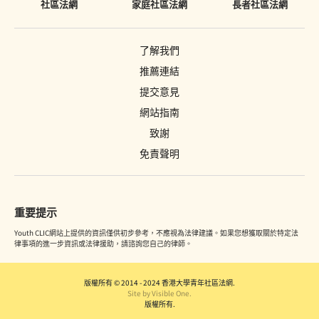
社區法網
家庭社區法網
長者社區法網
了解我們
推薦連結
提交意見
網站指南
致謝
免責聲明
重要提示
Youth CLIC網站上提供的資訊僅供初步參考，不應視為法律建議。如果您想獲取關於特定法
律事項的進一步資訊或法律援助，請諮詢您自己的律師。
版權所有 © 2014 - 2024 香港大學青年社區法網.
Site by Visible One.
版權所有.