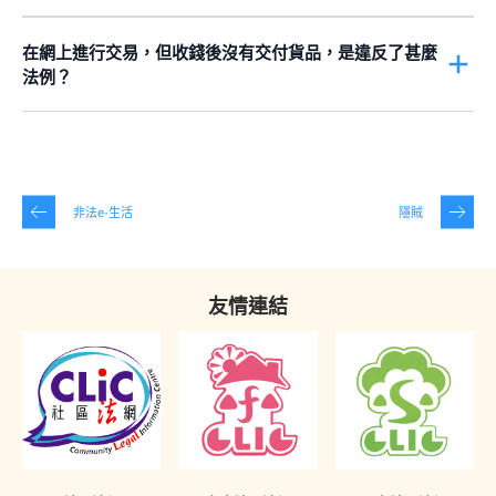
你可以寫信給
香港海關
舉報，或者致電
香港海關
24小時熱線2545-
而根據同一條例
第7(1)(b)條
，在家中存放冒牌貨，用作在網上售
6182。詳情請按
這裡
。
賣，亦屬違法。
在網上進行交易，但收錢後沒有交付貨品，是違反了甚麼
法例？
如果賣家由始至終都沒有意圖提供宣稱會出售的貨品，或者在收到
買家的金錢之後，決定不提供貨品，根據
第210章《盜竊罪條例》
第2
及
9條
，賣家可能干犯了盜竊罪。買家付出的金錢，會被視為遭
賣家偷去的財物。盜竊罪的最高刑罰是入獄10年。
非法e-生活
隱賊
另外，賣家亦可能干犯了
第210章《盜竊罪條例》
第17條
之下的
「
以欺騙手段取得財產
」罪。如果賣家由始至終都沒有意圖提供貨
品，買家就因此被不誠實地騙去金錢。這項罪名的最高刑罰，是監
禁14年。
友情連結