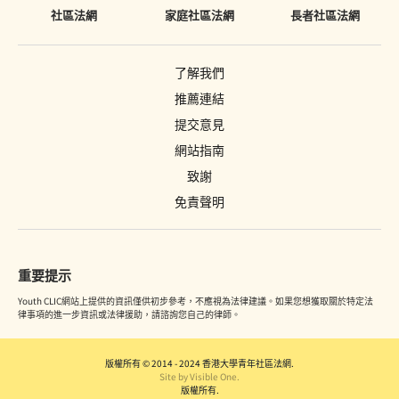
社區法網
家庭社區法網
長者社區法網
了解我們
推薦連結
提交意見
網站指南
致謝
免責聲明
重要提示
Youth CLIC網站上提供的資訊僅供初步參考，不應視為法律建議。如果您想獲取關於特定法
律事項的進一步資訊或法律援助，請諮詢您自己的律師。
版權所有 © 2014 - 2024 香港大學青年社區法網.
Site by Visible One.
版權所有.