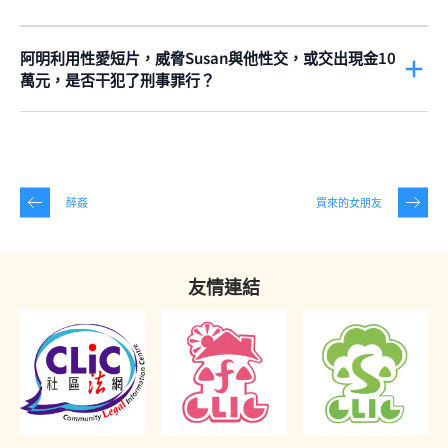
根據
第390章《淫褻及不雅物品管制條例》
第21(3)條
，發布淫褻物
品是刑事罪行，最高刑罰是罰款100萬元及監禁3年。
阿明利用性愛短片，威脅Susan與他性交，或交出現金10
如果一項物品，不適合向任何人發布，就是淫褻物品。
第390章
萬元，是否干犯了刑事罪行？
《淫褻物品審裁處條例》第II部
賦予
淫褻物品審裁處
（
淫審處
）權
根據
第210章《盜竊罪條例》
第23條
，阿明是干犯了
勒索罪
。這項
力，去評定一項物品是否淫褻。
淫審處
會考慮一般合理的社會人士
控罪的最高刑罰是監禁14年。
普遍接受的道德禮教標準，作出審裁。以這個測試準則去評定的
話，性交影片就會被列為淫褻物品。
勒索
是指一個人以威脅的方式，作出不當要求，以求自己獲益或令
他人受損。當一個人要求的東西，自己並沒有權擁有，或一個人以
如果
淫審處
評定影片及相片是淫褻的話，法庭的角色，就是要決定
醉姦
買來的女朋友
威脅的方式，去強調自己的要求，而這種方式是屬於不適當手段，
上載到互聯網這個行為，是否等同發布。發布的本意，是要令公眾
這個人所提出的要求，就是不當要求。
看得到這些物品。上載物品到互聯網，公眾可以選擇觀看這些物
品，因此，上載物品就是發布。
除非Susan完全出於自願，否則她並沒有義務要與阿明性交，或者
友情連結
向阿明支付10萬元。阿明以上載兩人性交片段到互聯網作為威脅，
去強調自己的要求，而他並沒有權利去獲得他所要求的事情或錢。
一個有合理忍耐力的人，為了不想性愛片段被發布而要承受痛苦，
情願屈服於對方的要求，這就是威脅。