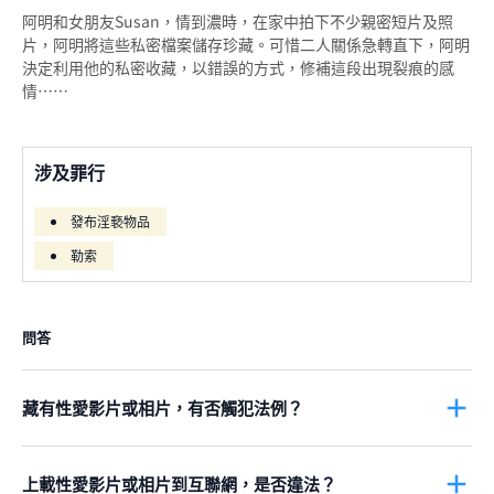
阿明和女朋友Susan，情到濃時，在家中拍下不少親密短片及照
片，阿明將這些私密檔案儲存珍藏。可惜二人關係急轉直下，阿明
決定利用他的私密收藏，以錯誤的方式，修補這段出現裂痕的感
情……
涉及罪行
發布淫褻物品
勒索
問答
藏有性愛影片或相片，有否觸犯法例？
一般來說，藏有性愛影像並不是違法。不過，如果影像包含
兒童色
情物品
，就是犯法。
上載性愛影片或相片到互聯網，是否違法？