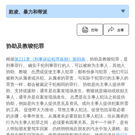
欺凌、暴力和帮派
打印
分享
协助及教唆犯罪
根据
第221章《刑事诉讼程序条例》
第89条
，协助及教唆犯罪，是
刑事罪行。 确实干犯刑事罪行的人，可以被称为主事人，其他人
协助、教唆、怂恿或促使主事人犯罪，都有份参与犯罪，他们可以
被称为从属者或共犯。从属者的罪责，与实际干犯罪行的主事人的
罪责一样，都会被裁定干犯相同的罪行。 协助是向主事人提供帮
助、支持或援助，通常是在案发现场发生。教唆就是煽动或鼓励主
事人，通常亦是在案发现场发生。 怂恿是在主事人犯法之前提供
协助，例如是向主事人提供意见及资讯、或向主事人提供犯案所需
的工具。 促使即大力推动，导致主事人犯法。促使包括采取必要
的步骤，令事件发生。从属者未必要鼓励主事人犯法，但从属者的
行为与主事人犯罪之间，必须要有因果关系。其中一个例子，是有
人明知朋友要驾车回家，仍然悄悄地在朋友的汽水中加入酒精。如
果朋友驾车回家途中，接受酒精呼气测试超标，被裁定违反
第374