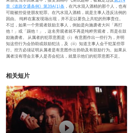
章《道路交通条例》
第39A(1)条
，在汽水混入酒精的那个人，也有
可能被控促使朋友犯罪。在汽水混入酒精，就是主事人违反法例的
因由。 纯粹在案发现场出现，并不足以要负上共犯的刑事责任。
不过，如果一个旁观者鼓励主事人，例如是向施袭者大叫「再打
他！」或「踢他！」，这名旁观者就不再是纯粹旁观者，而是在鼓
励施袭者。 从属者的犯罪意图是（i）有意图作出一些行为，并明
知这些行为会协助或鼓励犯法，及（ii）知道主事人会干犯某些罪
行。控方必须证明从属者是有意图作出协助及有鼓励行为。如果从
属者没有理会主事人是否会犯法，就显示他们的犯罪意图不足。
相关短片