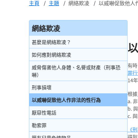
主頁
主題
網絡欺凌
以威嚇促致他人
網絡欺凌
甚麼是網絡欺凌？
如何應對網絡欺凌
有時
威脅傷害他人身體、名譽或財產（刑事恐
罪行
嚇）
14
刑事損壞
根據
以威嚇促致他人作非法的性行為
a.
b.
厭惡性電話
c.
勒索罪
《刑
得到
管有兒童色情物品