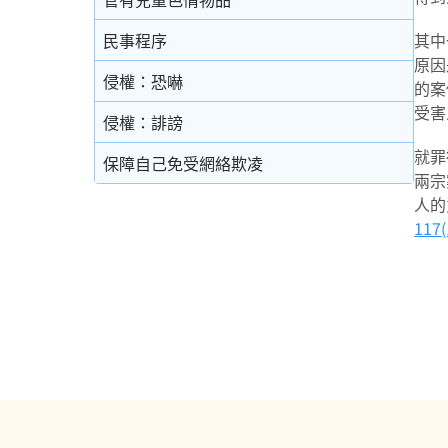
民事程序
其中
原因
侵權：恐嚇
的案
受害
侵權：誹謗
就罪
保障自己免受網絡欺凌
兩宗
人的
117