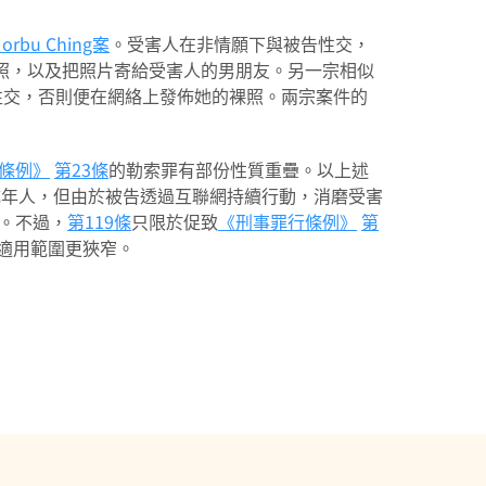
rbu Ching案
。受害人在非情願下與被告性交，
人的裸照，以及把照片寄給受害人的男朋友。另一宗相似
性交，否則便在網絡上發佈她的裸照。兩宗案件的
條例》
第23條
的勒索罪有部份性質重疊。以上述
及成年人，但由於被告透過互聯網持續行動，消磨受害
。不過，
第119條
只限於促致
《刑事罪行條例》
第
適用範圍更狹窄。