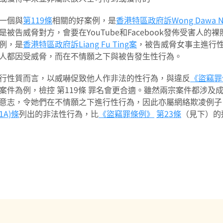
一個與
第119條
相關的好案例，是
香港特區政府訴Wong Dawa No
是被告威脅對方，會要在YouTube和Facebook發佈受害
例，是
香港特區政府訴Liang Fu Ting案
，被告威脅女事主進行
人都因受威脅，而在不情願之下與被告發生性行為。
行性質而言，以威嚇促致他人作非法的性行為，與違反
《盜竊罪
案件為例，檢控 第119條 罪名會更合適。雖然兩宗案件都涉
意志，令她們在不情願之下進行性行為，因此亦屬網絡欺凌例子
(1A)條
列出的非法性行為，比
《盜竊罪條例》
第23條
（見下）的