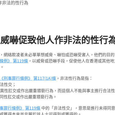
作非法的性行為
以威嚇促致他人作非法的性行
，網絡欺凌者未必單單想威脅、嚇怕或恐嚇受害人，他們的目的
條例》
第119條
，以威脅或恐嚇手段，促使他人在香港或其他地
年。
《刑事罪行條例》
第117(1A)條
，非法性行為是指：
 非法性交；
 與異性肛交或作出嚴重猥褻行為，而這個人不能與事主進行合法
 與同性肛交或作出嚴重猥褻行為。
事罪行條例》
第119條
中的「非法性交」，意思是進行未得同意
或獲得本來並非屬於該人士可得到或獲得的。