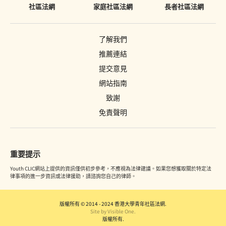
社區法網
家庭社區法網
長者社區法網
了解我們
推薦連結
提交意見
網站指南
致謝
免責聲明
重要提示
Youth CLIC網站上提供的資訊僅供初步參考，不應視為法律建議。如果您想獲取關於特定法
律事項的進一步資訊或法律援助，請諮詢您自己的律師。
版權所有 © 2014 - 2024 香港大學青年社區法網.
Site by Visible One.
版權所有.