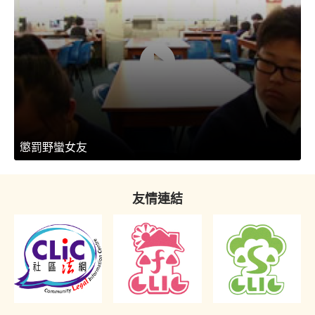
懲罰野蠻女友
友情連結