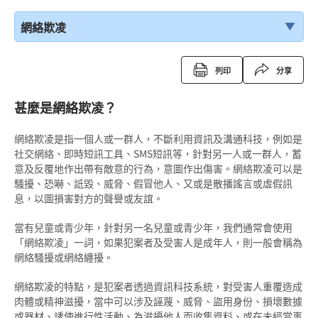
網絡欺凌
列印
分享
甚麼是網絡欺凌？
網絡欺凌是指一個人或一群人，不斷利用資訊及溝通科技，例如是
社交網絡、即時短訊工具、SMS短訊等，針對另一人或一群人，蓄
意及反覆地作出帶有敵意的行為，意圖作出傷害。網絡欺凌可以是
騷擾、恐嚇、詆毀、威脅、假冒他人、又或是散播謠言或虛假訊
息，以圖損害對方的聲譽或友誼。
當有兒童或青少年，針對另一名兒童或青少年，我們通常會使用
「網絡欺凌」一詞，如果犯案者及受害人是成年人，則一般會稱為
網絡騷擾或網絡纏擾。
網絡欺凌的特點，是犯案者透過資訊科技系統，對受害人重覆造成
肉體或精神滋擾，當中可以涉及誣蔑、威脅、盜用身份、損壞數據
或器材、誘使進行性活動、為滋擾他人而收集資料、或在未經當事