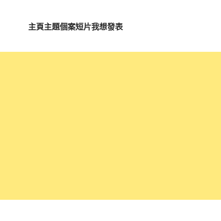
主頁
主題
個案短片
我想發表