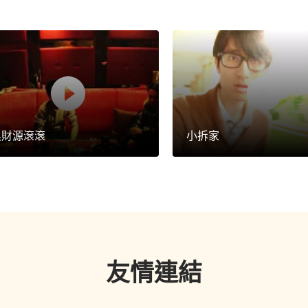
黑財源滾滾
小拆家
友情連結