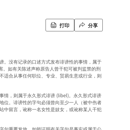
打印
分享
谤。没有记录的口述方式发布诽谤性的事情，属于
实际损害。如有关陈述声称原告人曾干犯可被判监禁的刑
不适合从事任何职位、专业、贸易生意或行业，则
则属于永久形式诽谤 (libel)。永久形式诽谤
地位。诽谤性的字句必须曾向至少一人（被中伤者
站中留言，讹称一名女性是妓女，或讹称某人干犯
字句重覆发放。如能证明有关字句是事实或属于公