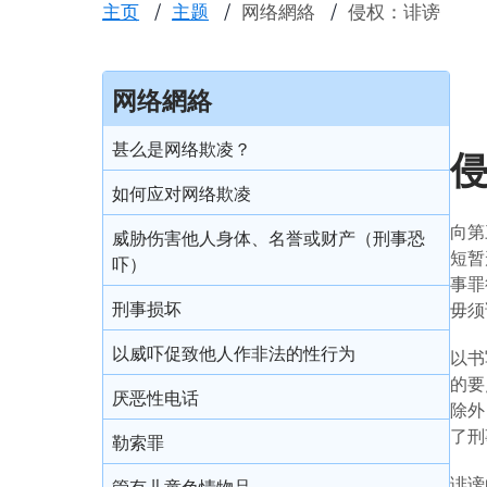
主页
主题
网络網絡
侵权：诽谤
网络網絡
甚么是网络欺凌？
如何应对网络欺凌
向第
威胁伤害他人身体、名誉或财产（刑事恐
短暂
吓）
事罪
刑事损坏
毋须
以威吓促致他人作非法的性行为
以书
的要
厌恶性电话
除外
了刑
勒索罪
诽谤
管有儿童色情物品