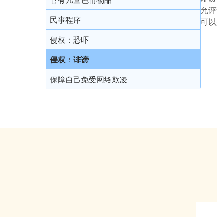
允评
民事程序
可以
侵权：恐吓
侵权：诽谤
保障自己免受网络欺凌