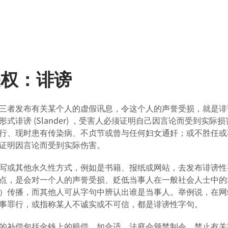
侵权：诽谤
三者发布有关某个人的虚假讯息，令这个人的声誉受损，就是诽
形式诽谤 (Slander) ，受害人必须证明自己因言论而受到
行、现时患有传染病、不贞节或曾与任何妇女通奸；或不胜任或
证明因言论而受到实际伤害。
写或其他永久性方式，例如是书籍、报纸或网站，去发布诽谤性事情，
点，是会对一个人的声誉受损、贬低当事人在一般社会人士中的
）传播，而其他人可从字句中辨认出谁是当事人。举例说，在网
事罪行，或指称某人不诚实或不可信，都是诽谤性字句。
的补偿包括金钱上的赔偿，如合适，法庭会颁禁制令，禁止有关