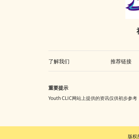
医院令
《罪犯自新条例》与感化令
戒毒所令
《罪犯自新条例》与性罪行定罪纪录查核
计划
罚款
「已丧失时效」的定罪之含义
补偿令
在法庭程序中披露已丧失时效的定罪
复还令
了解我们
推荐链接
必须披露已丧失时效之定罪的情况
没收
不当披露已丧失时效之定罪的惩罚
吊销驾驶执照
《罪犯自新条例》只适用于香港
重要提示
签保守行为
Youth CLIC网站上提供的资讯仅供
有条件或无条件释放
针对家长或监护人的命令
警司警诫
版权所