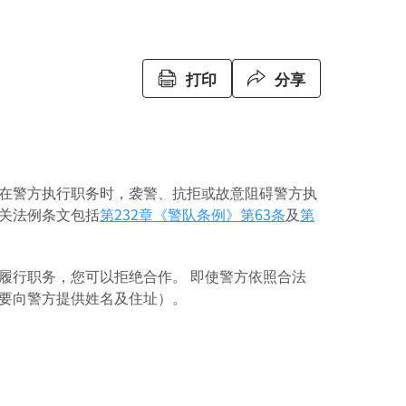
打印
分享
在警方执行职务时，袭警、抗拒或故意阻碍警方执
关法例条文包括
第232章《警队条例》
第63条
及
第
履行职务，您可以拒绝合作。 即使警方依照合法
要向警方提供姓名及住址）。