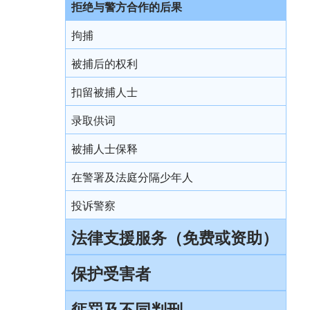
拒绝与警方合作的后果
审讯
拘捕
结案陈词及裁决
被捕后的权利
由陪审团审讯
扣留被捕人士
上诉
录取供词
被捕人士保释
在警署及法庭分隔少年人
投诉警察
法律支援服务（免费或资助）
简介本港部分法律援助
保护受害者
刑事诉讼法律援助计划
受害者的权利
惩罚及不同判刑