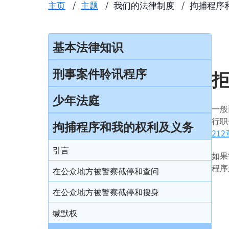
主页
主题
我们的法律制度
拘捕程序
基本法律知识
法治
刑事案件聆讯程序
香港法律来源
刑事案件一般聆讯程序
少年法庭
一般
刑事诉讼及民事诉讼
经公诉程序定罪及经简易程序定罪
行职
少年法庭的司法管辖权
拘捕程序和我的权利及义务
事务律师与大律师
21
首次聆讯
保护少年罪犯
引言
简介律政司
如果
认罪
少年法庭的聆讯程序
程序
在公众地方被警察截停和查问
香港法院及司法机构
求情及判刑
少年罪犯惩罚的限制
在公众地方被警察截停和搜身
认罪对判刑的影响
判刑原则
缄默权
不认罪
判刑