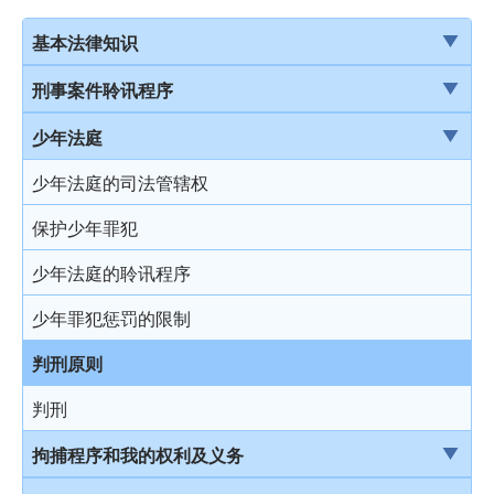
基本法律知识
法治
刑事案件聆讯程序
香港法律来源
刑事案件一般聆讯程序
少年法庭
刑事诉讼及民事诉讼
经公诉程序定罪及经简易程序定罪
少年法庭的司法管辖权
事务律师与大律师
首次聆讯
保护少年罪犯
简介律政司
认罪
少年法庭的聆讯程序
香港法院及司法机构
求情及判刑
少年罪犯惩罚的限制
认罪对判刑的影响
判刑原则
不认罪
判刑
审讯
拘捕程序和我的权利及义务