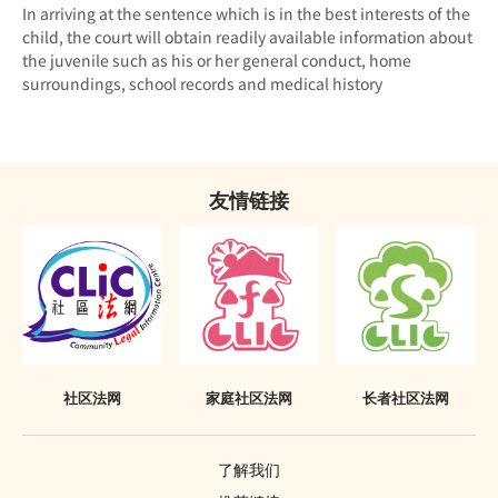
投诉警察
In arriving at the sentence which is in the best interests of the
感化院
《罪犯自新条例》与社会服务令
child, the court will obtain readily available information about
羁留院
the juvenile such as his or her general conduct, home
《罪犯自新条例》与感化令
surroundings, school records and medical history
医院令
《罪犯自新条例》与性罪行定罪纪录查核计划
戒毒所令
「已丧失时效」的定罪之含义
罚款
友情链接
在法庭程序中披露已丧失时效的定罪
补偿令
必须披露已丧失时效之定罪的情况
复还令
不当披露已丧失时效之定罪的惩罚
没收
《罪犯自新条例》只适用于香港
吊销驾驶执照
社区法网
家庭社区法网
长者社区法网
签保守行为
有条件或无条件释放
了解我们