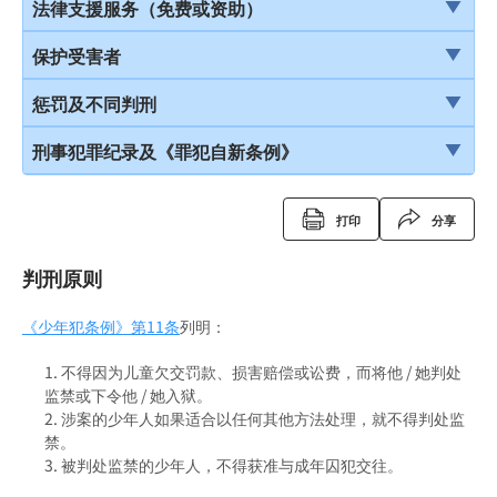
结案陈词及裁决
引言
法律支援服务（免费或资助）
由陪审团审讯
在公众地方被警察截停和查问
简介本港部分法律援助
保护受害者
上诉
在公众地方被警察截停和搜身
刑事诉讼法律援助计划
受害者的权利
惩罚及不同判刑
缄默权
当值律师计划
儿童证人
引言
刑事犯罪纪录及《罪犯自新条例》
拒绝与警方合作的后果
免费法律谘询计划
无助证人 / 易受伤害的证人
监禁
刑事犯罪纪录
打印
分享
拘捕
免费法律谘询计划——不提供服务的案件类别
录影纪录证据
缓刑
定额罚款告票
判刑原则
被捕后的权利
电话法律谘询计划
以电视直播联系提供证据
社会服务令
签保守行为
扣留被捕人士
《少年犯条例》
书面供词
第11条
列明：
感化令
警司警诫计划
录取供词
不得因为儿童欠交罚款、损害赔偿或讼费，而将他 / 她判处
劳教中心
《罪犯自新条例》
监禁或下令他 / 她入狱。
被捕人士保释
涉案的少年人如果适合以任何其他方法处理，就不得判处监
教导所
《罪犯自新条例》与缓刑
禁。
在警署及法庭分隔少年人
更生中心
被判处监禁的少年人，不得获准与成年囚犯交往。
《罪犯自新条例》与羁留的命令