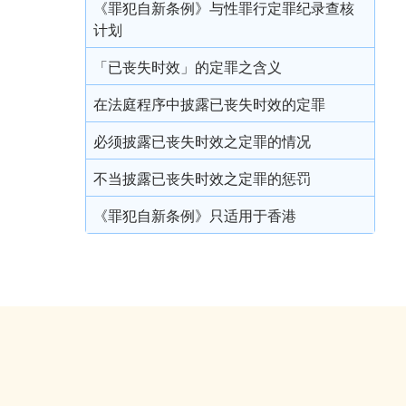
戒毒所令
《罪犯自新条例》与性罪行定罪纪录查核
计划
罚款
「已丧失时效」的定罪之含义
补偿令
在法庭程序中披露已丧失时效的定罪
复还令
必须披露已丧失时效之定罪的情况
没收
不当披露已丧失时效之定罪的惩罚
吊销驾驶执照
《罪犯自新条例》只适用于香港
签保守行为
有条件或无条件释放
针对家长或监护人的命令
警司警诫
删除刑事案底