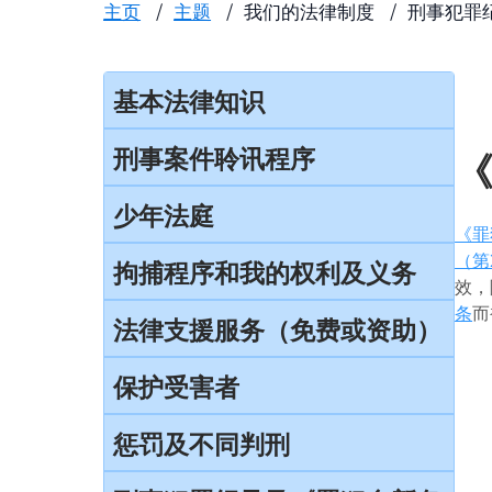
主页
主题
我们的法律制度
刑事犯罪
基本法律知识
法治
刑事案件聆讯程序
香港法律来源
刑事案件一般聆讯程序
少年法庭
《罪
刑事诉讼及民事诉讼
经公诉程序定罪及经简易程序定罪
（第
少年法庭的司法管辖权
拘捕程序和我的权利及义务
事务律师与大律师
效，
首次聆讯
保护少年罪犯
条
而
引言
法律支援服务（免费或资助）
简介律政司
认罪
少年法庭的聆讯程序
在公众地方被警察截停和查问
香港法院及司法机构
简介本港部分法律援助
保护受害者
求情及判刑
少年罪犯惩罚的限制
在公众地方被警察截停和搜身
刑事诉讼法律援助计划
认罪对判刑的影响
受害者的权利
惩罚及不同判刑
判刑原则
缄默权
当值律师计划
不认罪
儿童证人
判刑