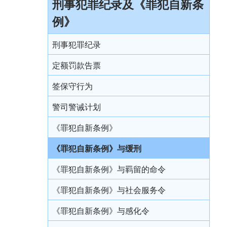
引言
刑事犯罪纪录及《罪犯自新条
拒绝与警方合作的后果
免费法律谘询计划
审讯
无助证人 / 易受伤害的证人
例》
监禁
拘捕
免费法律谘询计划——不提供服务的案件类
结案陈词及裁决
录影纪录证据
缓刑
别
刑事犯罪纪录
被捕后的权利
由陪审团审讯
以电视直播联系提供证据
社会服务令
电话法律谘询计划
定额罚款告票
扣留被捕人士
上诉
书面供词
感化令
签保守行为
录取供词
劳教中心
警司警诫计划
被捕人士保释
教导所
《罪犯自新条例》
在警署及法庭分隔少年人
更生中心
《罪犯自新条例》与缓刑
投诉警察
感化院
《罪犯自新条例》与羁留的命令
羁留院
《罪犯自新条例》与社会服务令
医院令
《罪犯自新条例》与感化令