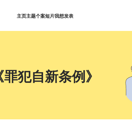
主页
主题
个案短片
我想发表
《罪犯自新条例》