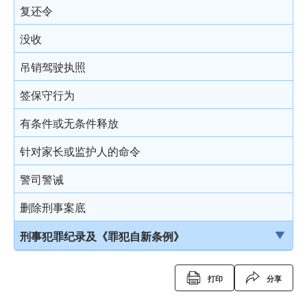
复还令
没收
吊销驾驶执照
签保守行为
有条件或无条件释放
针对家长或监护人的命令
警司警诫
删除刑事案底
刑事犯罪纪录及《罪犯自新条例》
刑事犯罪纪录
打印
分享
定额罚款告票