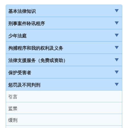
基本法律知识
法治
刑事案件聆讯程序
香港法律来源
刑事案件一般聆讯程序
少年法庭
刑事诉讼及民事诉讼
经公诉程序定罪及经简易程序定罪
少年法庭的司法管辖权
拘捕程序和我的权利及义务
事务律师与大律师
首次聆讯
保护少年罪犯
引言
法律支援服务（免费或资助）
简介律政司
认罪
少年法庭的聆讯程序
在公众地方被警察截停和查问
简介本港部分法律援助
保护受害者
香港法院及司法机构
求情及判刑
少年罪犯惩罚的限制
在公众地方被警察截停和搜身
刑事诉讼法律援助计划
受害者的权利
惩罚及不同判刑
认罪对判刑的影响
判刑原则
缄默权
当值律师计划
儿童证人
引言
不认罪
判刑
拒绝与警方合作的后果
免费法律谘询计划
无助证人 / 易受伤害的证人
监禁
审讯
拘捕
免费法律谘询计划——不提供服务的案件类别
录影纪录证据
缓刑