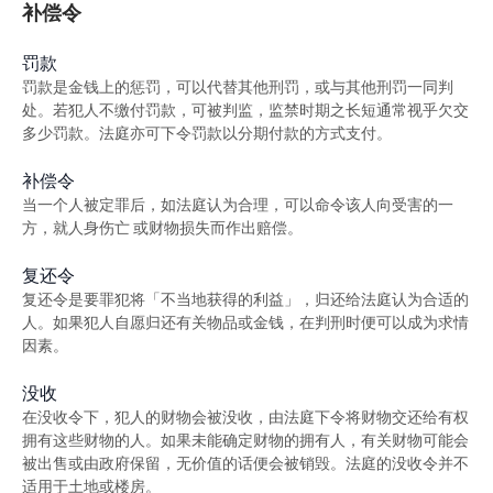
补偿令
签保守行为
罚款
警司警诫计划
罚款是金钱上的惩罚，可以代替其他刑罚，或与其他刑罚一同判
处。若犯人不缴付罚款，可被判监，监禁时期之长短通常视乎欠交
《罪犯自新条例》
多少罚款。法庭亦可下令罚款以分期付款的方式支付。
《罪犯自新条例》与缓刑
补偿令
《罪犯自新条例》与羁留的命令
当一个人被定罪后，如法庭认为合理，可以命令该人向受害的一
方，就人身伤亡 或财物损失而作出赔偿。
《罪犯自新条例》与社会服务令
复还令
《罪犯自新条例》与感化令
复还令是要罪犯将「不当地获得的利益」，归还给法庭认为合适的
人。如果犯人自愿归还有关物品或金钱，在判刑时便可以成为求情
《罪犯自新条例》与性罪行定罪纪录查核计划
因素。
「已丧失时效」的定罪之含义
没收
在没收令下，犯人的财物会被没收，由法庭下令将财物交还给有权
在法庭程序中披露已丧失时效的定罪
拥有这些财物的人。如果未能确定财物的拥有人，有关财物可能会
被出售或由政府保留，无价值的话便会被销毁。法庭的没收令并不
必须披露已丧失时效之定罪的情况
适用于土地或楼房。