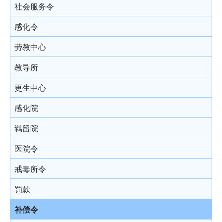
结案陈词及裁决
被捕后的权利
电话法律谘询计划
以电视直播联系提供证据
社会服务令
由陪审团审讯
扣留被捕人士
书面供词
感化令
上诉
录取供词
劳教中心
被捕人士保释
教导所
在警署及法庭分隔少年人
更生中心
投诉警察
感化院
羁留院
医院令
戒毒所令
罚款
补偿令