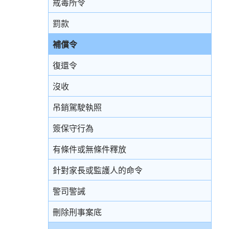
戒毒所令
罰款
補償令
復還令
沒收
吊銷駕駛執照
簽保守行為
有條件或無條件釋放
針對家長或監護人的命令
警司警誡
刪除刑事案底