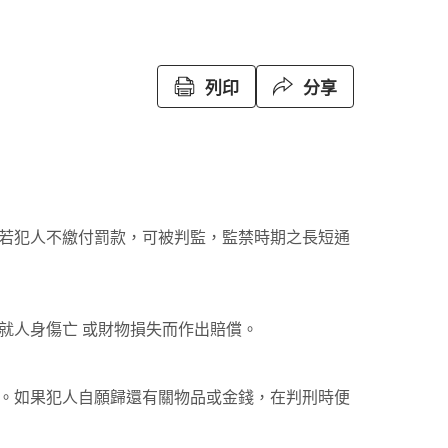
列印
分享
若犯人不繳付罰款，可被判監，監禁時期之長短通
就人身傷亡 或財物損失而作出賠償。
。如果犯人自願歸還有關物品或金錢，在判刑時便