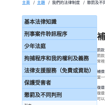
主頁
主題
我們的法律制度
懲罰及不
基本法律知識
法治
刑事案件聆訊程序
香港法律來源
刑事案件一般聆訊程序
少年法庭
罰款
刑事訴訟及民事訴訟
經公訴程序定罪及經簡易程序定罪
罰款
少年法庭的司法管轄權
拘捕程序和我的權利及義務
事務律師與大律師
常視
首次聆訊
保護少年罪犯
引言
法律支援服務（免費或資助）
簡介律政司
補償
認罪
少年法庭的聆訊程序
當一
在公眾地方被警察截停和查問
香港法院及司法機構
簡介本港部分法律援助
保護受害者
求情及判刑
少年罪犯懲罰的限制
復還
在公眾地方被警察截停和搜身
刑事訴訟法律援助計劃
認罪對判刑的影響
復還
受害者的權利
懲罰及不同判刑
判刑原則
緘默權
可以
當值律師計劃
不認罪
兒童證人
判刑