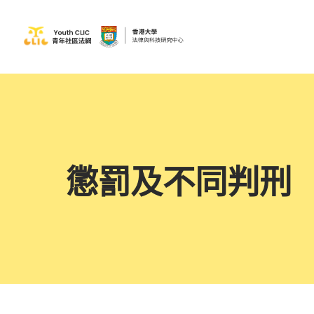
懲罰及不同判刑