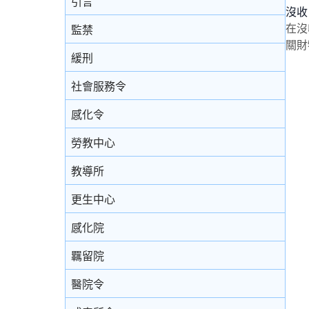
引言
拒絕與警方合作的後果
沒收
免費法律諮詢計劃
審訊
無助證人 / 易受傷害的證人
在沒
監禁
拘捕
免費法律諮詢計劃——不提供服務的案件類
關財
結案陳詞及裁決
錄影紀錄證據
緩刑
別
被捕後的權利
由陪審團審訊
以電視直播聯繫提供證據
社會服務令
電話法律諮詢計劃
扣留被捕人士
上訴
書面供詞
感化令
錄取供詞
勞教中心
在警署及法庭分隔少年人
教導所
被捕人士保釋
更生中心
投訴警察
感化院
羈留院
醫院令