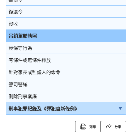
復還令
沒收
吊銷駕駛執照
簽保守行為
有條件或無條件釋放
針對家長或監護人的命令
警司警誡
刪除刑事案底
刑事犯罪紀錄及《罪犯自新條例》
刑事犯罪紀錄
列印
分享