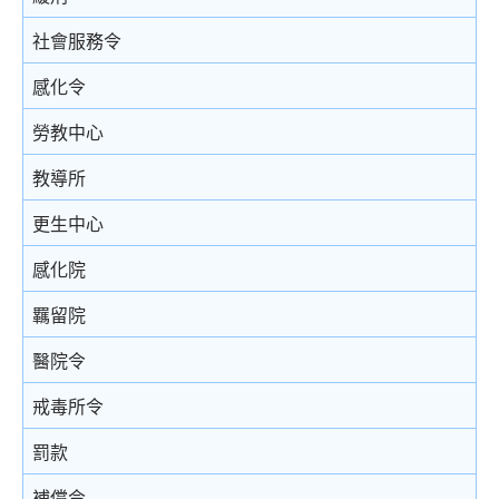
結案陳詞及裁決
被捕後的權利
電話法律諮詢計劃
以電視直播聯繫提供證據
社會服務令
由陪審團審訊
扣留被捕人士
書面供詞
感化令
上訴
錄取供詞
勞教中心
在警署及法庭分隔少年人
教導所
被捕人士保釋
更生中心
投訴警察
感化院
羈留院
醫院令
戒毒所令
罰款
補償令