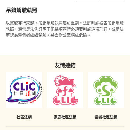
定額罰款告票
吊銷駕駛執照
簽保守行為
以駕駛罪行來說，吊銷駕駛執照屬於重罰。法庭判處被告吊銷駕駛
警司警誡計劃
執照，通常是法例訂明干犯某項罪行必須要判處這項刑罰，或是法
庭認為違例者繼續駕駛，將會對公眾構成危險。
《罪犯自新條例》
《罪犯自新條例》與緩刑
《罪犯自新條例》與羈留的命令
友情連結
《罪犯自新條例》與社會服務令
《罪犯自新條例》與感化令
《罪犯自新條例》與性罪行定罪紀錄查核計劃
「已喪失時效」的定罪之含義
社區法網
家庭社區法網
長者社區法網
在法庭程序中披露已喪失時效的定罪