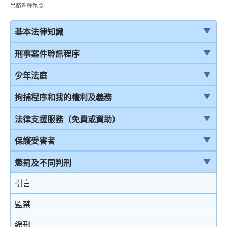
吊銷駕駛執照
基本法律知識
法治
刑事案件聆訊程序
香港法律來源
刑事案件一般聆訊程序
少年法庭
刑事訴訟及民事訴訟
經公訴程序定罪及經簡易程序定罪
少年法庭的司法管轄權
拘捕程序和我的權利及義務
事務律師與大律師
首次聆訊
保護少年罪犯
引言
法律支援服務（免費或資助）
簡介律政司
認罪
少年法庭的聆訊程序
在公眾地方被警察截停和查問
簡介本港部分法律援助
保護受害者
香港法院及司法機構
求情及判刑
少年罪犯懲罰的限制
在公眾地方被警察截停和搜身
刑事訴訟法律援助計劃
受害者的權利
懲罰及不同判刑
認罪對判刑的影響
判刑原則
緘默權
當值律師計劃
兒童證人
引言
不認罪
判刑
拒絕與警方合作的後果
免費法律諮詢計劃
無助證人 / 易受傷害的證人
監禁
審訊
拘捕
免費法律諮詢計劃——不提供服務的案件類別
錄影紀錄證據
緩刑