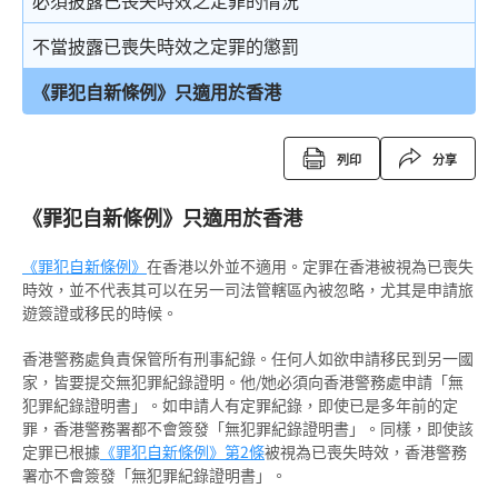
必須披露已喪失時效之定罪的情況
復還令
不當披露已喪失時效之定罪的懲罰
沒收
《罪犯自新條例》只適用於香港
吊銷駕駛執照
列印
分享
簽保守行為
《罪犯自新條例》只適用於香港
有條件或無條件釋放
《罪犯自新條例》
在香港以外並不適用。定罪在香港被視為已喪失
針對家長或監護人的命令
時效，並不代表其可以在另一司法管轄區內被忽略，尤其是申請旅
遊簽證或移民的時候。
警司警誡
香港警務處負責保管所有刑事紀錄。任何人如欲申請移民到另一國
刪除刑事案底
家，皆要提交無犯罪紀錄證明。他/她必須向香港警務處申請「無
犯罪紀錄證明書」。如申請人有定罪紀錄，即使已是多年前的定
罪，香港警務署都不會簽發「無犯罪紀錄證明書」。同樣，即使該
定罪已根據
《罪犯自新條例》
第2條
被視為已喪失時效，香港警務
署亦不會簽發「無犯罪紀錄證明書」。