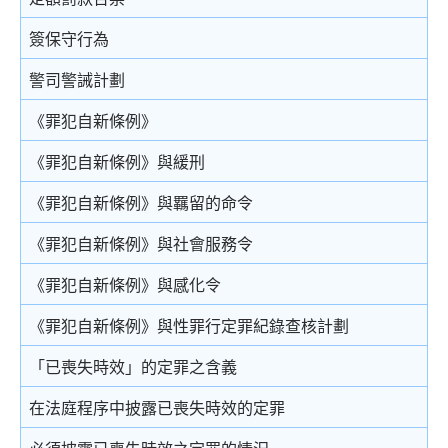
結案陳詞及裁決
被捕後的權利
電話法律諮詢計劃
以電視直播聯繫提供證據
社會服務令
簽保守行為
由陪審團審訊
扣留被捕人士
書面供詞
感化令
警司警誡計劃
上訴
錄取供詞
勞教中心
《罪犯自新條例》
在警署及法庭分隔少年人
教導所
《罪犯自新條例》與緩刑
被捕人士保釋
更生中心
《罪犯自新條例》與羈留的命令
投訴警察
感化院
《罪犯自新條例》與社會服務令
羈留院
《罪犯自新條例》與感化令
醫院令
《罪犯自新條例》與性罪行定罪紀錄查核計劃
戒毒所令
「已喪失時效」的定罪之含義
罰款
在法庭程序中披露已喪失時效的定罪
補償令