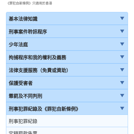
《罪犯自新條例》只適用於香港
基本法律知識
法治
刑事案件聆訊程序
香港法律來源
刑事案件一般聆訊程序
少年法庭
刑事訴訟及民事訴訟
經公訴程序定罪及經簡易程序定罪
少年法庭的司法管轄權
拘捕程序和我的權利及義務
事務律師與大律師
首次聆訊
保護少年罪犯
引言
法律支援服務（免費或資助）
簡介律政司
認罪
少年法庭的聆訊程序
在公眾地方被警察截停和查問
簡介本港部分法律援助
保護受害者
香港法院及司法機構
求情及判刑
少年罪犯懲罰的限制
在公眾地方被警察截停和搜身
刑事訴訟法律援助計劃
受害者的權利
懲罰及不同判刑
認罪對判刑的影響
判刑原則
緘默權
當值律師計劃
兒童證人
引言
刑事犯罪紀錄及《罪犯自新條例》
不認罪
判刑
拒絕與警方合作的後果
免費法律諮詢計劃
無助證人 / 易受傷害的證人
監禁
刑事犯罪紀錄
審訊
拘捕
免費法律諮詢計劃——不提供服務的案件類別
錄影紀錄證據
緩刑
定額罰款告票