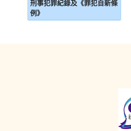
判刑
引言
刑事犯罪紀錄及《罪犯自新條
拒絕與警方合作的後果
免費法律諮詢計劃
無助證人 / 易受傷害的證人
例》
監禁
拘捕
免費法律諮詢計劃——不提供服務的案件類
錄影紀錄證據
緩刑
別
刑事犯罪紀錄
被捕後的權利
以電視直播聯繫提供證據
社會服務令
電話法律諮詢計劃
定額罰款告票
扣留被捕人士
書面供詞
感化令
簽保守行為
錄取供詞
勞教中心
警司警誡計劃
在警署及法庭分隔少年人
教導所
《罪犯自新條例》
被捕人士保釋
更生中心
《罪犯自新條例》與緩刑
投訴警察
感化院
《罪犯自新條例》與羈留的命令
羈留院
《罪犯自新條例》與社會服務令
醫院令
《罪犯自新條例》與感化令