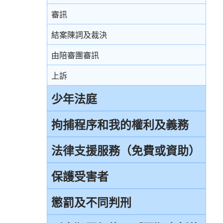
審訊
結案陳詞及裁決
由陪審團審訊
上訴
少年法庭
少年法庭的司法管轄權
拘捕程序和我的權利及義務
保護少年罪犯
引言
法律支援服務（免費或資助）
少年法庭的聆訊程序
在公眾地方被警察截停和查問
簡介本港部分法律援助
保護受害者
少年罪犯懲罰的限制
在公眾地方被警察截停和搜身
刑事訴訟法律援助計劃
受害者的權利
懲罰及不同判刑
判刑原則
緘默權
當值律師計劃
兒童證人