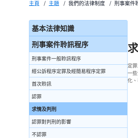
主頁
主題
我們的法律制度
刑事案件
基本法律知識
法治
刑事案件聆訊程序
香港法律來源
刑事案件一般聆訊程序
定罪
刑事訴訟及民事訴訟
經公訴程序定罪及經簡易程序定罪
一些
事務律師與大律師
化、
首次聆訊
簡介律政司
認罪
香港法院及司法機構
求情及判刑
認罪對判刑的影響
不認罪