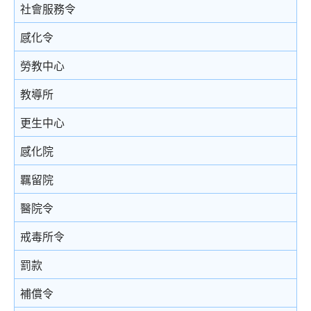
結案陳詞及裁決
被捕後的權利
電話法律諮詢計劃
以電視直播聯繫提供證據
社會服務令
由陪審團審訊
扣留被捕人士
書面供詞
感化令
上訴
錄取供詞
勞教中心
在警署及法庭分隔少年人
教導所
被捕人士保釋
更生中心
投訴警察
感化院
羈留院
醫院令
戒毒所令
罰款
補償令