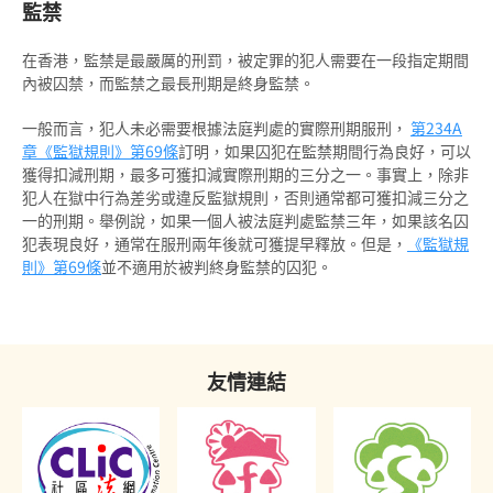
監禁
簽保守行為
在香港，監禁是最嚴厲的刑罰，被定罪的犯人需要在一段指定期間
警司警誡計劃
內被囚禁，而監禁之最長刑期是終身監禁。
《罪犯自新條例》
一般而言，犯人未必需要根據法庭判處的實際刑期服刑，
第234A
章《監獄規則》
第69條
訂明，如果囚犯在監禁期間行為良好，可以
《罪犯自新條例》與緩刑
獲得扣減刑期，最多可獲扣減實際刑期的三分之一。事實上，除非
犯人在獄中行為差劣或違反監獄規則，否則通常都可獲扣減三分之
《罪犯自新條例》與羈留的命令
一的刑期。舉例說，如果一個人被法庭判處監禁三年，如果該名囚
犯表現良好，通常在服刑兩年後就可獲提早釋放。但是，
《監獄規
《罪犯自新條例》與社會服務令
則》
第69條
並不適用於被判終身監禁的囚犯。
《罪犯自新條例》與感化令
《罪犯自新條例》與性罪行定罪紀錄查核計劃
友情連結
「已喪失時效」的定罪之含義
在法庭程序中披露已喪失時效的定罪
必須披露已喪失時效之定罪的情況