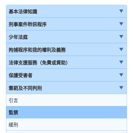
基本法律知識
法治
刑事案件聆訊程序
香港法律來源
刑事案件一般聆訊程序
少年法庭
刑事訴訟及民事訴訟
經公訴程序定罪及經簡易程序定罪
少年法庭的司法管轄權
拘捕程序和我的權利及義務
事務律師與大律師
首次聆訊
保護少年罪犯
引言
法律支援服務（免費或資助）
簡介律政司
認罪
少年法庭的聆訊程序
在公眾地方被警察截停和查問
簡介本港部分法律援助
保護受害者
香港法院及司法機構
求情及判刑
少年罪犯懲罰的限制
在公眾地方被警察截停和搜身
刑事訴訟法律援助計劃
受害者的權利
懲罰及不同判刑
認罪對判刑的影響
判刑原則
緘默權
當值律師計劃
兒童證人
引言
不認罪
判刑
拒絕與警方合作的後果
免費法律諮詢計劃
無助證人 / 易受傷害的證人
監禁
審訊
拘捕
免費法律諮詢計劃——不提供服務的案件類別
錄影紀錄證據
緩刑