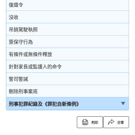
復還令
沒收
吊銷駕駛執照
簽保守行為
有條件或無條件釋放
針對家長或監護人的命令
警司警誡
刪除刑事案底
刑事犯罪紀錄及《罪犯自新條例》
刑事犯罪紀錄
列印
分享
定額罰款告票