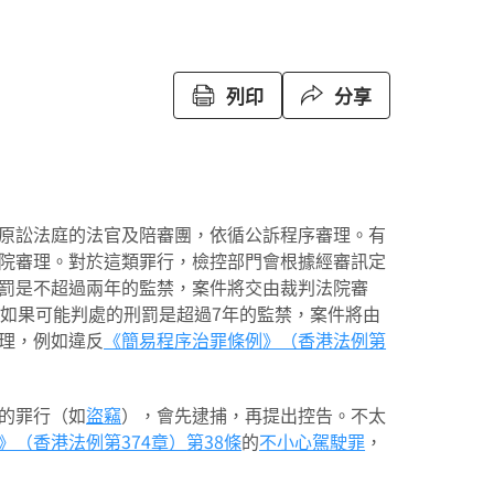
列印
分享
原訟法庭的法官及陪審團，依循公訴程序審理。有
院審理。對於這類罪行，檢控部門會根據經審訊定
罰是不超過兩年的監禁，案件將交由裁判法院審
。如果可能判處的刑罰是超過7年的監禁，案件將由
理，例如違反
《簡易程序治罪條例》（香港法例第
的罪行（如
盜竊
），會先逮捕，再提出控告。不太
》（香港法例第374章）
第38條
的
不小心駕駛罪
，