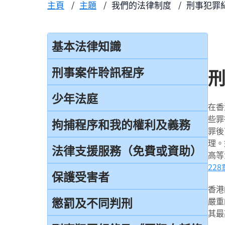
主頁
主題
我們的法律制度
刑事犯罪
基本法律知識
法治
刑事案件聆訊程序
香港法律來源
刑事案件一般聆訊程序
少年法庭
在香
刑事訴訟及民事訴訟
經公訴程序定罪及經簡易程序定罪
些罪
少年法庭的司法管轄權
拘捕程序和我的權利及義務
事務律師與大律師
罪後
首次聆訊
保護少年罪犯
理。
引言
法律支援服務（免費或資助）
簡介律政司
高等
認罪
少年法庭的聆訊程序
22
在公眾地方被警察截停和查問
香港法院及司法機構
簡介本港部分法律援助
保護受害者
求情及判刑
少年罪犯懲罰的限制
在公眾地方被警察截停和搜身
香港
刑事訴訟法律援助計劃
認罪對判刑的影響
受害者的權利
懲罰及不同判刑
嚴重
判刑原則
緘默權
其最
當值律師計劃
不認罪
兒童證人
判刑