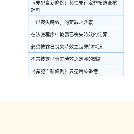
戒毒所令
《罪犯自新條例》與性罪行定罪紀錄查核
計劃
罰款
「已喪失時效」的定罪之含義
補償令
在法庭程序中披露已喪失時效的定罪
復還令
必須披露已喪失時效之定罪的情況
沒收
不當披露已喪失時效之定罪的懲罰
吊銷駕駛執照
《罪犯自新條例》只適用於香港
簽保守行為
有條件或無條件釋放
針對家長或監護人的命令
警司警誡
刪除刑事案底