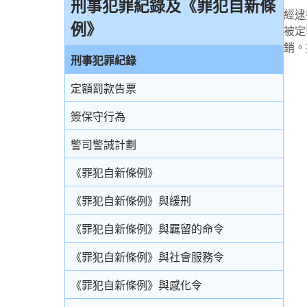
引言
刑事犯罪紀錄及《罪犯自新條
拒絕與警方合作的後果
免費法律諮詢計劃
經逮
審訊
無助證人 / 易受傷害的證人
例》
監禁
被定
拘捕
免費法律諮詢計劃——不提供服務的案件類
銷。
結案陳詞及裁決
錄影紀錄證據
緩刑
別
刑事犯罪紀錄
被捕後的權利
由陪審團審訊
以電視直播聯繫提供證據
社會服務令
電話法律諮詢計劃
定額罰款告票
扣留被捕人士
上訴
書面供詞
感化令
簽保守行為
錄取供詞
勞教中心
警司警誡計劃
在警署及法庭分隔少年人
教導所
《罪犯自新條例》
被捕人士保釋
更生中心
《罪犯自新條例》與緩刑
投訴警察
感化院
《罪犯自新條例》與羈留的命令
羈留院
《罪犯自新條例》與社會服務令
醫院令
《罪犯自新條例》與感化令