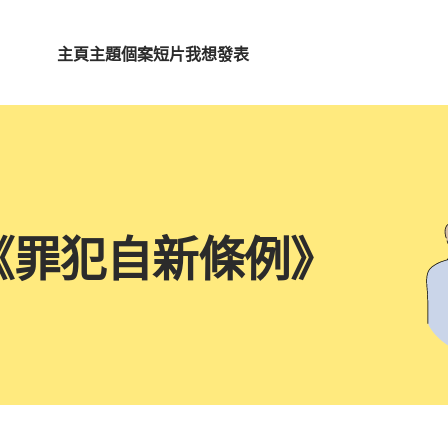
主頁
主題
個案短片
我想發表
《罪犯自新條例》