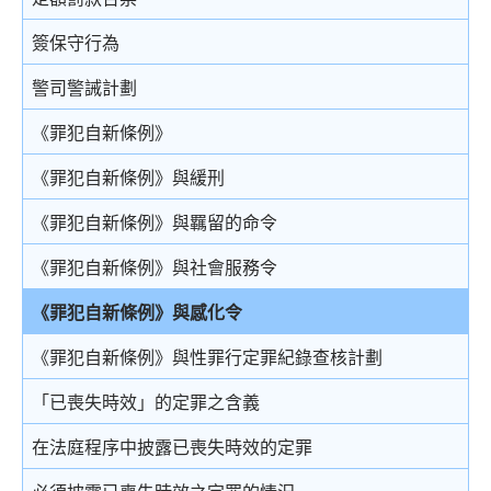
結案陳詞及裁決
被捕後的權利
電話法律諮詢計劃
以電視直播聯繫提供證據
社會服務令
簽保守行為
由陪審團審訊
扣留被捕人士
書面供詞
感化令
警司警誡計劃
上訴
錄取供詞
勞教中心
《罪犯自新條例》
在警署及法庭分隔少年人
教導所
《罪犯自新條例》與緩刑
被捕人士保釋
更生中心
《罪犯自新條例》與羈留的命令
投訴警察
感化院
《罪犯自新條例》與社會服務令
羈留院
《罪犯自新條例》與感化令
醫院令
《罪犯自新條例》與性罪行定罪紀錄查核計劃
戒毒所令
「已喪失時效」的定罪之含義
罰款
在法庭程序中披露已喪失時效的定罪
補償令