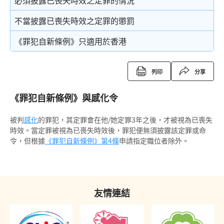
必須披露已喪失時效之定罪的情況
復還令
不當披露已喪失時效之定罪的懲罰
沒收
《罪犯自新條例》只適用於香港
吊銷駕駛執照
列印
分享
簽保守行為
《罪犯自新條例》與感化令
有條件或無條件釋放
被判
感化
的罪犯，其定罪會在他/她定罪
3年之後，才被視為已喪失
針對家長或監護人的命令
時效。當定罪被視為已喪失時效後，罪犯便無須披露該定罪或命
令，但根據
《罪犯自新條例》
第4條
申請指定職位者除外。
警司警誡
刪除刑事案底
友情連結