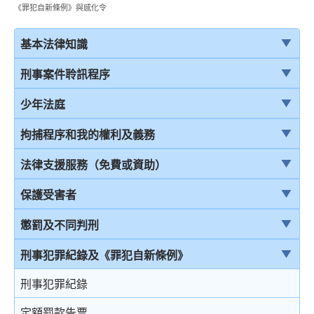
《罪犯自新條例》與感化令
基本法律知識
法治
刑事案件聆訊程序
香港法律來源
刑事案件一般聆訊程序
少年法庭
刑事訴訟及民事訴訟
經公訴程序定罪及經簡易程序定罪
少年法庭的司法管轄權
拘捕程序和我的權利及義務
事務律師與大律師
首次聆訊
保護少年罪犯
引言
法律支援服務（免費或資助）
簡介律政司
認罪
少年法庭的聆訊程序
在公眾地方被警察截停和查問
簡介本港部分法律援助
保護受害者
香港法院及司法機構
求情及判刑
少年罪犯懲罰的限制
在公眾地方被警察截停和搜身
刑事訴訟法律援助計劃
受害者的權利
懲罰及不同判刑
認罪對判刑的影響
判刑原則
緘默權
當值律師計劃
兒童證人
引言
刑事犯罪紀錄及《罪犯自新條例》
不認罪
判刑
拒絕與警方合作的後果
免費法律諮詢計劃
無助證人 / 易受傷害的證人
監禁
刑事犯罪紀錄
審訊
拘捕
免費法律諮詢計劃——不提供服務的案件類別
錄影紀錄證據
緩刑
定額罰款告票