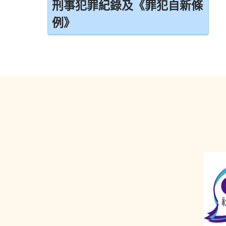
判刑
引言
刑事犯罪紀錄及《罪犯自新條
拒絕與警方合作的後果
免費法律諮詢計劃
無助證人 / 易受傷害的證人
例》
監禁
拘捕
免費法律諮詢計劃——不提供服務的案件類
錄影紀錄證據
緩刑
別
刑事犯罪紀錄
被捕後的權利
以電視直播聯繫提供證據
社會服務令
電話法律諮詢計劃
定額罰款告票
扣留被捕人士
書面供詞
感化令
簽保守行為
錄取供詞
勞教中心
警司警誡計劃
在警署及法庭分隔少年人
教導所
《罪犯自新條例》
被捕人士保釋
更生中心
《罪犯自新條例》與緩刑
投訴警察
感化院
《罪犯自新條例》與羈留的命令
羈留院
《罪犯自新條例》與社會服務令
醫院令
《罪犯自新條例》與感化令