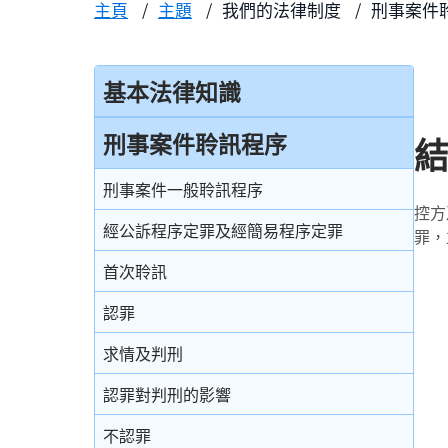
主頁
主題
我們的法律制度
刑事案件
基本法律知識
法治
刑事案件聆訊程序
香港法律來源
刑事案件一般聆訊程序
控方
刑事訴訟及民事訴訟
經公訴程序定罪及經簡易程序定罪
罪，
事務律師與大律師
首次聆訊
簡介律政司
認罪
香港法院及司法機構
求情及判刑
認罪對判刑的影響
不認罪