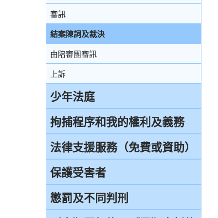
審訊
結案陳詞及裁決
由陪審團審訊
上訴
少年法庭
少年法庭的司法管轄權
拘捕程序和我的權利及義務
保護少年罪犯
引言
法律支援服務（免費或資助）
少年法庭的聆訊程序
在公眾地方被警察截停和查問
簡介本港部分法律援助
保護受害者
少年罪犯懲罰的限制
在公眾地方被警察截停和搜身
刑事訴訟法律援助計劃
受害者的權利
懲罰及不同判刑
判刑原則
緘默權
當值律師計劃
兒童證人