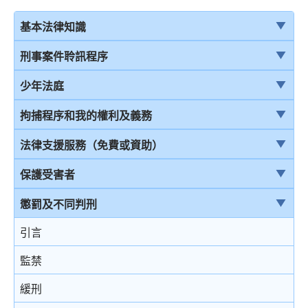
基本法律知識
法治
刑事案件聆訊程序
香港法律來源
刑事案件一般聆訊程序
少年法庭
刑事訴訟及民事訴訟
經公訴程序定罪及經簡易程序定罪
少年法庭的司法管轄權
拘捕程序和我的權利及義務
事務律師與大律師
首次聆訊
保護少年罪犯
引言
法律支援服務（免費或資助）
簡介律政司
認罪
少年法庭的聆訊程序
在公眾地方被警察截停和查問
簡介本港部分法律援助
保護受害者
香港法院及司法機構
求情及判刑
少年罪犯懲罰的限制
在公眾地方被警察截停和搜身
刑事訴訟法律援助計劃
受害者的權利
懲罰及不同判刑
認罪對判刑的影響
判刑原則
緘默權
當值律師計劃
兒童證人
引言
不認罪
判刑
拒絕與警方合作的後果
免費法律諮詢計劃
無助證人 / 易受傷害的證人
監禁
審訊
拘捕
免費法律諮詢計劃——不提供服務的案件類別
錄影紀錄證據
緩刑