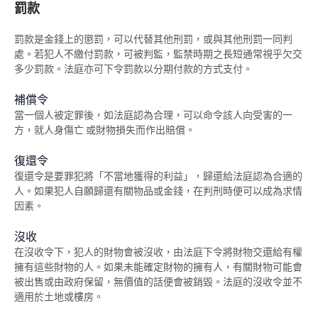
罰款
簽保守行為
罰款是金錢上的懲罰，可以代替其他刑罰，或與其他刑罰一同判
警司警誡計劃
處。若犯人不繳付罰款，可被判監，監禁時期之長短通常視乎欠交
多少罰款。法庭亦可下令罰款以分期付款的方式支付。
《罪犯自新條例》
補償令
《罪犯自新條例》與緩刑
當一個人被定罪後，如法庭認為合理，可以命令該人向受害的一
《罪犯自新條例》與羈留的命令
方，就人身傷亡 或財物損失而作出賠償。
《罪犯自新條例》與社會服務令
復還令
復還令是要罪犯將「不當地獲得的利益」，歸還給法庭認為合適的
《罪犯自新條例》與感化令
人。如果犯人自願歸還有關物品或金錢，在判刑時便可以成為求情
因素。
《罪犯自新條例》與性罪行定罪紀錄查核計劃
沒收
「已喪失時效」的定罪之含義
在沒收令下，犯人的財物會被沒收，由法庭下令將財物交還給有權
擁有這些財物的人。如果未能確定財物的擁有人，有關財物可能會
在法庭程序中披露已喪失時效的定罪
被出售或由政府保留，無價值的話便會被銷毀。法庭的沒收令並不
適用於土地或樓房。
必須披露已喪失時效之定罪的情況