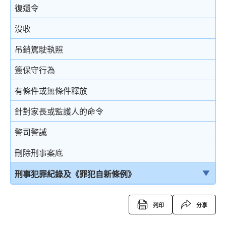
復還令
沒收
吊銷駕駛執照
簽保守行為
有條件或無條件釋放
針對家長或監護人的命令
警司警誡
刪除刑事案底
刑事犯罪紀錄及《罪犯自新條例》
刑事犯罪紀錄
列印
分享
定額罰款告票