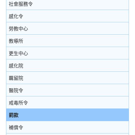
結案陳詞及裁決
被捕後的權利
電話法律諮詢計劃
以電視直播聯繫提供證據
社會服務令
由陪審團審訊
扣留被捕人士
書面供詞
感化令
上訴
錄取供詞
勞教中心
在警署及法庭分隔少年人
教導所
被捕人士保釋
更生中心
投訴警察
感化院
羈留院
醫院令
戒毒所令
罰款
補償令