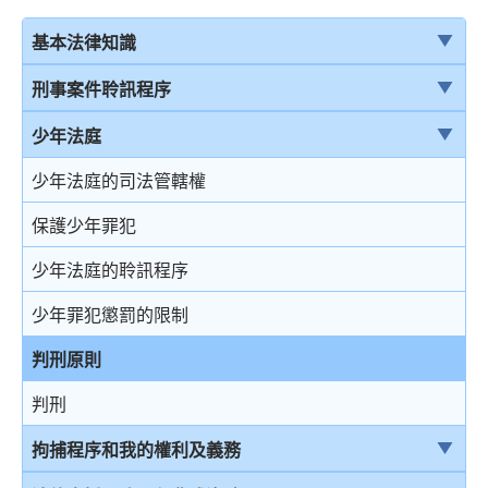
基本法律知識
法治
刑事案件聆訊程序
香港法律來源
刑事案件一般聆訊程序
少年法庭
刑事訴訟及民事訴訟
經公訴程序定罪及經簡易程序定罪
少年法庭的司法管轄權
事務律師與大律師
首次聆訊
保護少年罪犯
簡介律政司
認罪
少年法庭的聆訊程序
香港法院及司法機構
求情及判刑
少年罪犯懲罰的限制
認罪對判刑的影響
判刑原則
不認罪
判刑
審訊
拘捕程序和我的權利及義務