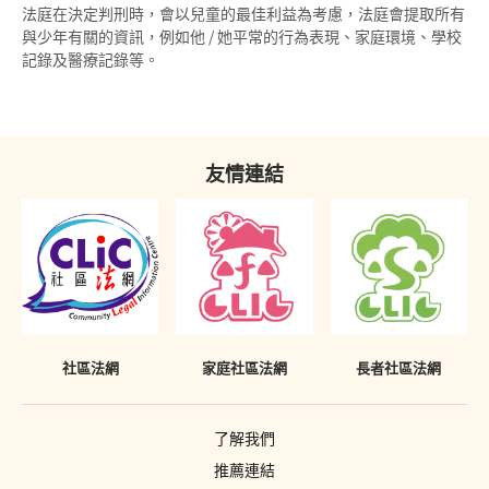
投訴警察
法庭在決定判刑時，會以兒童的最佳利益為考慮，法庭會提取所有
感化院
《罪犯自新條例》與社會服務令
與少年有關的資訊，例如他 / 她平常的行為表現、家庭環境、學校
羈留院
記錄及醫療記錄等。
《罪犯自新條例》與感化令
醫院令
《罪犯自新條例》與性罪行定罪紀錄查核計劃
戒毒所令
「已喪失時效」的定罪之含義
友情連結
罰款
在法庭程序中披露已喪失時效的定罪
補償令
必須披露已喪失時效之定罪的情況
復還令
不當披露已喪失時效之定罪的懲罰
沒收
《罪犯自新條例》只適用於香港
社區法網
家庭社區法網
長者社區法網
吊銷駕駛執照
簽保守行為
了解我們
有條件或無條件釋放
推薦連結