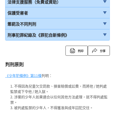
結案陳詞及裁決
引言
法律支援服務（免費或資助）
由陪審團審訊
在公眾地方被警察截停和查問
簡介本港部分法律援助
保護受害者
上訴
在公眾地方被警察截停和搜身
刑事訴訟法律援助計劃
受害者的權利
懲罰及不同判刑
緘默權
當值律師計劃
兒童證人
引言
刑事犯罪紀錄及《罪犯自新條例》
拒絕與警方合作的後果
免費法律諮詢計劃
無助證人 / 易受傷害的證人
監禁
刑事犯罪紀錄
列印
分享
拘捕
免費法律諮詢計劃——不提供服務的案件類別
錄影紀錄證據
緩刑
定額罰款告票
判刑原則
被捕後的權利
電話法律諮詢計劃
以電視直播聯繫提供證據
社會服務令
簽保守行為
扣留被捕人士
《少年犯條例》
書面供詞
第11條
列明：
感化令
警司警誡計劃
錄取供詞
不得因為兒童欠交罰款、損害賠償或訟費，而將他 / 她判處
勞教中心
《罪犯自新條例》
監禁或下令他 / 她入獄。
在警署及法庭分隔少年人
涉案的少年人如果適合以任何其他方法處理，就不得判處監
教導所
《罪犯自新條例》與緩刑
禁。
被捕人士保釋
更生中心
被判處監禁的少年人，不得獲准與成年囚犯交往。
《罪犯自新條例》與羈留的命令