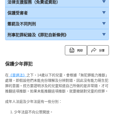
結案陳詞及裁決
引言
法律支援服務（免費或資助）
由陪審團審訊
在公眾地方被警察截停和查問
簡介本港部分法律援助
保護受害者
上訴
在公眾地方被警察截停和搜身
刑事訴訟法律援助計劃
受害者的權利
懲罰及不同判刑
緘默權
當值律師計劃
兒童證人
引言
刑事犯罪紀錄及《罪犯自新條例》
拒絕與警方合作的後果
免費法律諮詢計劃
無助證人 / 易受傷害的證人
監禁
刑事犯罪紀錄
列印
分享
拘捕
免費法律諮詢計劃——不提供服務的案件類別
錄影紀錄證據
緩刑
定額罰款告票
保護少年罪犯
被捕後的權利
電話法律諮詢計劃
以電視直播聯繫提供證據
社會服務令
簽保守行為
扣留被捕人士
在
書面供詞
《普通法》
之下，14歲以下的兒童，會根據「無犯罪能力推斷」
感化令
警司警誡計劃
處理，即假設他們未能充份理解及分辨對錯，因此沒有能力萌生犯
錄取供詞
罪的意圖。控方要證明涉及的兒童知道自己所做的是非常錯，才可
勞教中心
《罪犯自新條例》
推翻這項推斷。如果未能推翻這項推斷，就要撤銷對兒童的控罪。
在警署及法庭分隔少年人
教導所
《罪犯自新條例》與緩刑
成年人法庭及少年法庭有一些分別：
被捕人士保釋
更生中心
《罪犯自新條例》與羈留的命令
少年法庭不向公眾開放。