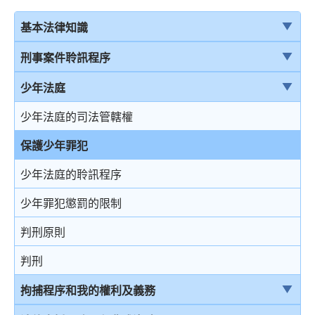
基本法律知識
法治
刑事案件聆訊程序
香港法律來源
刑事案件一般聆訊程序
少年法庭
刑事訴訟及民事訴訟
經公訴程序定罪及經簡易程序定罪
少年法庭的司法管轄權
事務律師與大律師
首次聆訊
保護少年罪犯
簡介律政司
認罪
少年法庭的聆訊程序
香港法院及司法機構
求情及判刑
少年罪犯懲罰的限制
認罪對判刑的影響
判刑原則
不認罪
判刑
審訊
拘捕程序和我的權利及義務