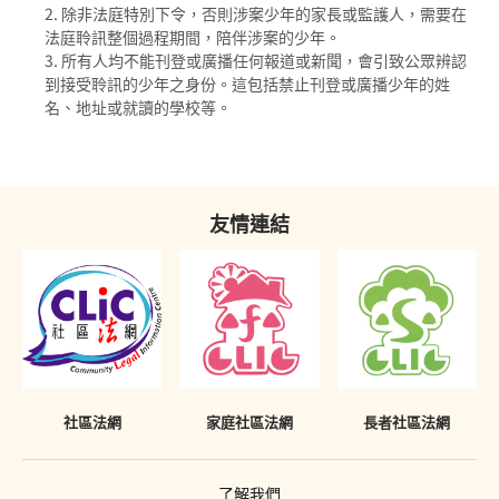
投訴警察
感化院
除非法庭特別下令，否則涉案少年的家長或監護人，需要在
《罪犯自新條例》與社會服務令
法庭聆訊整個過程期間，陪伴涉案的少年。
羈留院
所有人均不能刊登或廣播任何報道或新聞，會引致公眾辨認
《罪犯自新條例》與感化令
到接受聆訊的少年之身份。這包括禁止刊登或廣播少年的姓
醫院令
《罪犯自新條例》與性罪行定罪紀錄查核計劃
名、地址或就讀的學校等。
戒毒所令
「已喪失時效」的定罪之含義
罰款
在法庭程序中披露已喪失時效的定罪
友情連結
補償令
必須披露已喪失時效之定罪的情況
復還令
不當披露已喪失時效之定罪的懲罰
沒收
《罪犯自新條例》只適用於香港
吊銷駕駛執照
社區法網
家庭社區法網
長者社區法網
簽保守行為
有條件或無條件釋放
了解我們