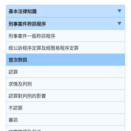
基本法律知識
法治
刑事案件聆訊程序
香港法律來源
刑事案件一般聆訊程序
刑事訴訟及民事訴訟
經公訴程序定罪及經簡易程序定罪
事務律師與大律師
首次聆訊
簡介律政司
認罪
香港法院及司法機構
求情及判刑
認罪對判刑的影響
不認罪
審訊