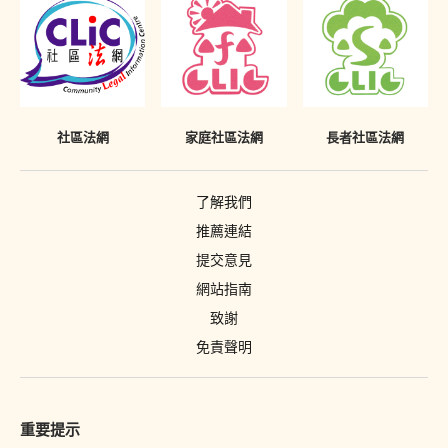
復還令
不當披露已喪失時效之定罪的懲罰
沒收
《罪犯自新條例》只適用於香港
吊銷駕駛執照
社區法網
家庭社區法網
長者社區法網
簽保守行為
有條件或無條件釋放
了解我們
針對家長或監護人的命令
推薦連結
提交意見
警司警誡
網站指南
刪除刑事案底
致謝
免責聲明
重要提示