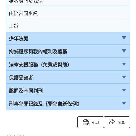
結案陳詞及裁決
由陪審團審訊
上訴
少年法庭
少年法庭的司法管轄權
拘捕程序和我的權利及義務
保護少年罪犯
引言
法律支援服務（免費或資助）
少年法庭的聆訊程序
在公眾地方被警察截停和查問
簡介本港部分法律援助
保護受害者
少年罪犯懲罰的限制
在公眾地方被警察截停和搜身
刑事訴訟法律援助計劃
受害者的權利
懲罰及不同判刑
判刑原則
緘默權
當值律師計劃
兒童證人
引言
刑事犯罪紀錄及《罪犯自新條例》
判刑
拒絕與警方合作的後果
免費法律諮詢計劃
無助證人 / 易受傷害的證人
監禁
刑事犯罪紀錄
列印
分享
拘捕
免費法律諮詢計劃——不提供服務的案件類別
錄影紀錄證據
緩刑
定額罰款告票