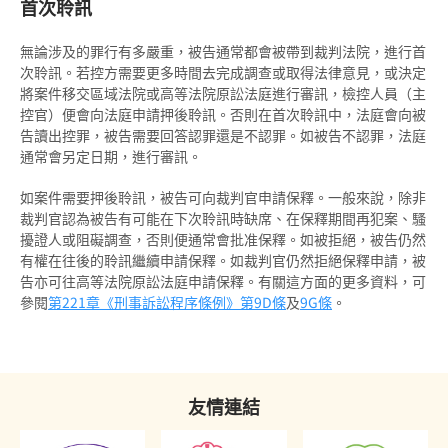
首次聆訊
被捕後的權利
電話法律諮詢計劃
以電視直播聯繫提供證據
社會服務令
簽保守行為
扣留被捕人士
無論涉及的罪行有多嚴重，被告通常都會被帶到裁判法院，進行首
書面供詞
感化令
警司警誡計劃
次聆訊。若控方需要更多時間去完成調查或取得法律意見，或決定
錄取供詞
將案件移交區域法院或高等法院原訟法庭進行審訊，檢控人員（主
勞教中心
《罪犯自新條例》
控官）便會向法庭申請押後聆訊。否則在首次聆訊中，法庭會向被
在警署及法庭分隔少年人
告讀出控罪，被告需要回答認罪還是不認罪。如被告不認罪，法庭
教導所
《罪犯自新條例》與緩刑
通常會另定日期，進行審訊。
被捕人士保釋
更生中心
《罪犯自新條例》與羈留的命令
如案件需要押後聆訊，被告可向裁判官申請保釋。一般來說，除非
投訴警察
感化院
裁判官認為被告有可能在下次聆訊時缺席、在保釋期間再犯案、騷
《罪犯自新條例》與社會服務令
擾證人或阻礙調查，否則便通常會批准保釋。如被拒絕，被告仍然
羈留院
有權在往後的聆訊繼續申請保釋。如裁判官仍然拒絕保釋申請，被
《罪犯自新條例》與感化令
告亦可往高等法院原訟法庭申請保釋。有關這方面的更多資料，可
醫院令
《罪犯自新條例》與性罪行定罪紀錄查核計劃
參閱
第221章《刑事訴訟程序條例》
第9D條
及
9G條
。
戒毒所令
「已喪失時效」的定罪之含義
罰款
在法庭程序中披露已喪失時效的定罪
友情連結
補償令
必須披露已喪失時效之定罪的情況