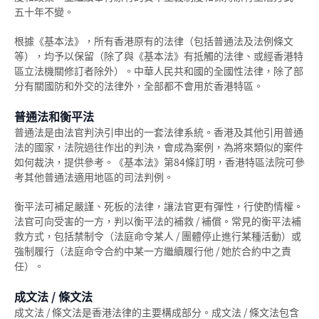
投訴警察
感化院
《罪犯自新條例》與社會服務令
五十年不變。
羈留院
《罪犯自新條例》與感化令
根據《基本法》，所有香港原有的法律（包括普通法及法例條文
等），均予以保留（除了與《基本法》有抵觸的法律、或經香港特
醫院令
《罪犯自新條例》與性罪行定罪紀錄查核計劃
區立法機關修訂者除外）。中華人民共和國的全國性法律，除了部
分有關國防和外交的法律外，全部都不會用於香港特區。
戒毒所令
「已喪失時效」的定罪之含義
普通法和衡平法
罰款
在法庭程序中披露已喪失時效的定罪
普通法是由法官判決引申出的一套法律系統。香港及其他引用普通
法的國家，法院過往作出的判決，會成為案例，為將來類似的案件
補償令
必須披露已喪失時效之定罪的情況
如何裁決，提供參考。《基本法》第84條訂明，香港特區法院可參
考其他普通法適用地區的司法判例。
復還令
不當披露已喪失時效之定罪的懲罰
衡平法可補足嚴謹、死板的法律，讓法官更有彈性，行使酌情權。
沒收
《罪犯自新條例》只適用於香港
法官可向受害的一方，判以衡平法的補救 / 補償。常見的衡平法補
救方式，包括禁制令（法庭命令某人 / 團體停止進行某種活動）或
吊銷駕駛執照
強制履行（法庭命令合約中某一方繼續履行他 / 她於合約中之責
任）。
簽保守行為
成文法 / 條文法
有條件或無條件釋放
成文法 / 條文法是香港法律的主要構成部分。成文法 / 條文法包含