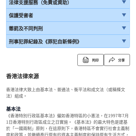
首次聆訊
保護少年罪犯
引言
法律支援服務（免費或資助）
認罪
少年法庭的聆訊程序
在公眾地方被警察截停和查問
簡介本港部分法律援助
保護受害者
求情及判刑
少年罪犯懲罰的限制
在公眾地方被警察截停和搜身
刑事訴訟法律援助計劃
受害者的權利
懲罰及不同判刑
認罪對判刑的影響
判刑原則
緘默權
當值律師計劃
兒童證人
引言
刑事犯罪紀錄及《罪犯自新條例》
不認罪
判刑
拒絕與警方合作的後果
免費法律諮詢計劃
無助證人 / 易受傷害的證人
監禁
刑事犯罪紀錄
列印
分享
審訊
拘捕
免費法律諮詢計劃——不提供服務的案件類別
錄影紀錄證據
緩刑
定額罰款告票
結案陳詞及裁決
香港法律來源
被捕後的權利
電話法律諮詢計劃
以電視直播聯繫提供證據
社會服務令
簽保守行為
由陪審團審訊
扣留被捕人士
香港法律大致上由基本法、普通法、衡平法和成文法（或稱條文
書面供詞
感化令
警司警誡計劃
法）組成。
上訴
錄取供詞
勞教中心
《罪犯自新條例》
基本法
在警署及法庭分隔少年人
教導所
《香港特別行政區基本法》儼如香港特區的小憲法，在1997年7月
《罪犯自新條例》與緩刑
1日香港特別行政區成立之日實施。《基本法》的最大特色是建基
被捕人士保釋
更生中心
《罪犯自新條例》與羈留的命令
於「一國兩制」原則，在這原則下，香港特區不會實行社會主義制
度和政策，並繼續奉行原有的資本主義制度和保持原有生活方式，