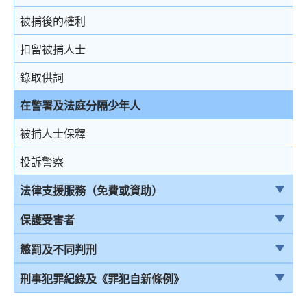
結案陳詞及裁決
被捕後的權利
由陪審團審訊
扣留被捕人士
上訴
錄取供詞
在警署及法庭分隔少年人
被捕人士保釋
投訴警察
法律支援服務（免費或資助）
簡介本港部分法律援助
保護受害者
刑事訴訟法律援助計劃
受害者的權利
懲罰及不同判刑
當值律師計劃
兒童證人
引言
刑事犯罪紀錄及《罪犯自新條例》
免費法律諮詢計劃
無助證人 / 易受傷害的證人
監禁
刑事犯罪紀錄