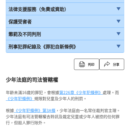
結案陳詞及裁決
引言
法律支援服務（免費或資助）
由陪審團審訊
在公眾地方被警察截停和查問
簡介本港部分法律援助
保護受害者
上訴
在公眾地方被警察截停和搜身
刑事訴訟法律援助計劃
受害者的權利
懲罰及不同判刑
緘默權
當值律師計劃
兒童證人
引言
刑事犯罪紀錄及《罪犯自新條例》
拒絕與警方合作的後果
免費法律諮詢計劃
無助證人 / 易受傷害的證人
監禁
刑事犯罪紀錄
列印
分享
拘捕
免費法律諮詢計劃——不提供服務的案件類別
錄影紀錄證據
緩刑
定額罰款告票
少年法庭的司法管轄權
被捕後的權利
電話法律諮詢計劃
以電視直播聯繫提供證據
社會服務令
簽保守行為
扣留被捕人士
年齡未滿16歲的罪犯，會根據
書面供詞
第226章《少年犯條例》
處理。而
感化令
警司警誡計劃
《少年犯條例》
規限對兒童及少年人的刑罰。
錄取供詞
勞教中心
《罪犯自新條例》
根據
《少年犯條例》
第3A條
，少年法庭由一名常任裁判官主理。
在警署及法庭分隔少年人
少年法庭有司法管轄權去聆訊及裁定兒童或少年人被控的任何罪
教導所
《罪犯自新條例》與緩刑
行，但殺人罪行除外。
被捕人士保釋
更生中心
《罪犯自新條例》與羈留的命令