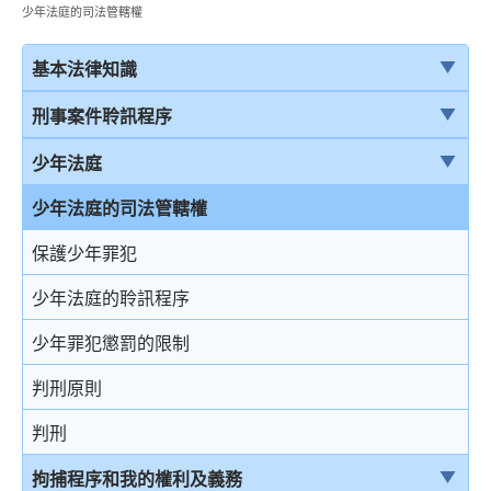
少年法庭的司法管轄權
基本法律知識
法治
刑事案件聆訊程序
香港法律來源
刑事案件一般聆訊程序
少年法庭
刑事訴訟及民事訴訟
經公訴程序定罪及經簡易程序定罪
少年法庭的司法管轄權
事務律師與大律師
首次聆訊
保護少年罪犯
簡介律政司
認罪
少年法庭的聆訊程序
香港法院及司法機構
求情及判刑
少年罪犯懲罰的限制
認罪對判刑的影響
判刑原則
不認罪
判刑
審訊
拘捕程序和我的權利及義務