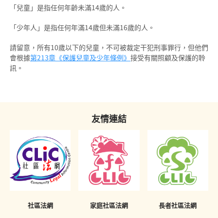
「兒童」是指任何年齡未滿14歲的人。
投訴警察
感化院
《罪犯自新條例》與社會服務令
「少年人」是指任何年滿14歲但未滿16歲的人。
羈留院
《罪犯自新條例》與感化令
請留意，所有10歲以下的兒童，不可被裁定干犯刑事罪行，但他們
會根據
醫院令
第213章《保護兒童及少年條例》
接受有關照顧及保護的聆
《罪犯自新條例》與性罪行定罪紀錄查核計劃
訊。
戒毒所令
「已喪失時效」的定罪之含義
罰款
在法庭程序中披露已喪失時效的定罪
友情連結
補償令
必須披露已喪失時效之定罪的情況
復還令
不當披露已喪失時效之定罪的懲罰
沒收
《罪犯自新條例》只適用於香港
吊銷駕駛執照
簽保守行為
社區法網
家庭社區法網
長者社區法網