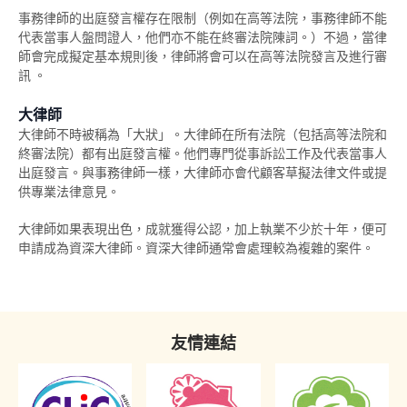
事務律師的出庭發言權存在限制（例如在高等法院，事務律師不能
投訴警察
感化院
《罪犯自新條例》與社會服務令
代表當事人盤問證人，他們亦不能在終審法院陳詞。）不過，當律
師會完成擬定基本規則後，律師將會可以在高等法院發言及進行審
羈留院
《罪犯自新條例》與感化令
訊 。
醫院令
《罪犯自新條例》與性罪行定罪紀錄查核計劃
大律師
大律師不時被稱為「大狀」。大律師在所有法院（包括高等法院和
戒毒所令
「已喪失時效」的定罪之含義
終審法院）都有出庭發言權。他們專門從事訴訟工作及代表當事人
出庭發言。與事務律師一樣，大律師亦會代顧客草擬法律文件或提
罰款
在法庭程序中披露已喪失時效的定罪
供專業法律意見。
補償令
必須披露已喪失時效之定罪的情況
大律師如果表現出色，成就獲得公認，加上執業不少於十年，便可
申請成為資深大律師。資深大律師通常會處理較為複雜的案件。
復還令
不當披露已喪失時效之定罪的懲罰
沒收
《罪犯自新條例》只適用於香港
吊銷駕駛執照
友情連結
簽保守行為