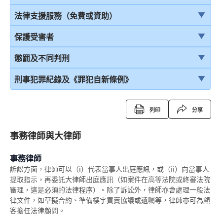
首次聆訊
保護少年罪犯
引言
法律支援服務（免費或資助）
認罪
少年法庭的聆訊程序
在公眾地方被警察截停和查問
簡介本港部分法律援助
保護受害者
求情及判刑
少年罪犯懲罰的限制
在公眾地方被警察截停和搜身
刑事訴訟法律援助計劃
受害者的權利
懲罰及不同判刑
認罪對判刑的影響
判刑原則
緘默權
當值律師計劃
兒童證人
引言
刑事犯罪紀錄及《罪犯自新條例》
不認罪
判刑
拒絕與警方合作的後果
免費法律諮詢計劃
無助證人 / 易受傷害的證人
監禁
刑事犯罪紀錄
列印
分享
審訊
拘捕
免費法律諮詢計劃——不提供服務的案件類別
錄影紀錄證據
緩刑
定額罰款告票
結案陳詞及裁決
事務律師與大律師
被捕後的權利
電話法律諮詢計劃
以電視直播聯繫提供證據
社會服務令
簽保守行為
由陪審團審訊
扣留被捕人士
事務律師
書面供詞
感化令
警司警誡計劃
訴訟方面，律師可以（i）代表當事人出庭應訊，或（ii）向當事人
上訴
錄取供詞
勞教中心
提取指示，再委託大律師出庭應訊（如案件在高等法院或終審法院
《罪犯自新條例》
審理，這是必須的法律程序）。除了訴訟外，律師亦會處理一般法
在警署及法庭分隔少年人
教導所
《罪犯自新條例》與緩刑
律文件，如草擬合約、準備樓宇買賣協議或遺囑等，律師亦可為顧
客擔任法律顧問。
被捕人士保釋
更生中心
《罪犯自新條例》與羈留的命令