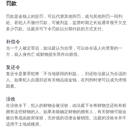
罚款
签保守行为
罚款是金钱上的惩罚，可以代替其他刑罚，或与其他刑罚一同判
警司警诫计划
处。若犯人不缴付罚款，可被判监，监禁时期之长短通常视乎欠交
多少罚款。法庭亦可下令罚款以分期付款的方式支付。
《罪犯自新条例》
补偿令
《罪犯自新条例》与缓刑
当一个人被定罪后，如法庭认为合理，可以命令该人向受害的一
《罪犯自新条例》与羁留的命令
方，就人身伤亡 或财物损失而作出赔偿。
《罪犯自新条例》与社会服务令
复还令
复还令是要罪犯将「不当地获得的利益」，归还给法庭认为合适的
《罪犯自新条例》与感化令
人。如果犯人自愿归还有关物品或金钱，在判刑时便可以成为求情
因素。
《罪犯自新条例》与性罪行定罪纪录查核计划
没收
「已丧失时效」的定罪之含义
在没收令下，犯人的财物会被没收，由法庭下令将财物交还给有权
拥有这些财物的人。如果未能确定财物的拥有人，有关财物可能会
在法庭程序中披露已丧失时效的定罪
被出售或由政府保留，无价值的话便会被销毁。法庭的没收令并不
适用于土地或楼房。
必须披露已丧失时效之定罪的情况