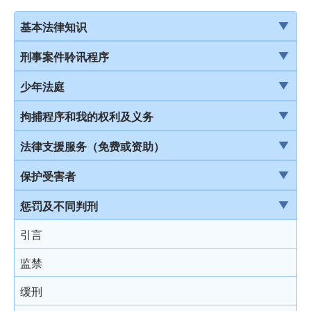
基本法律知识
法治
刑事案件聆讯程序
香港法律来源
刑事案件一般聆讯程序
少年法庭
刑事诉讼及民事诉讼
经公诉程序定罪及经简易程序定罪
少年法庭的司法管辖权
拘捕程序和我的权利及义务
事务律师与大律师
首次聆讯
保护少年罪犯
引言
法律支援服务（免费或资助）
简介律政司
认罪
少年法庭的聆讯程序
在公众地方被警察截停和查问
简介本港部分法律援助
保护受害者
香港法院及司法机构
求情及判刑
少年罪犯惩罚的限制
在公众地方被警察截停和搜身
刑事诉讼法律援助计划
受害者的权利
惩罚及不同判刑
认罪对判刑的影响
判刑原则
缄默权
当值律师计划
儿童证人
引言
不认罪
判刑
拒绝与警方合作的后果
免费法律谘询计划
无助证人 / 易受伤害的证人
监禁
审讯
拘捕
免费法律谘询计划——不提供服务的案件类别
录影纪录证据
缓刑