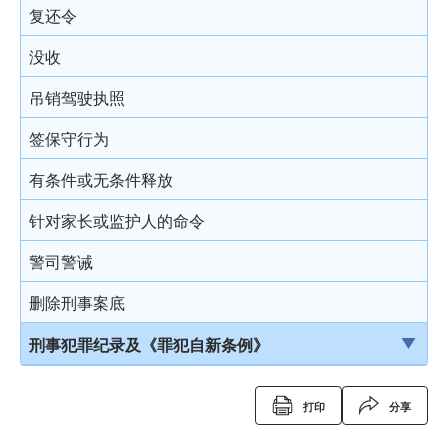
复还令
没收
吊销驾驶执照
签保守行为
有条件或无条件释放
针对家长或监护人的命令
警司警诫
删除刑事案底
刑事犯罪纪录及《罪犯自新条例》
刑事犯罪纪录
打印
分享
定额罚款告票