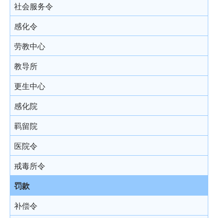
结案陈词及裁决
被捕后的权利
电话法律谘询计划
以电视直播联系提供证据
社会服务令
由陪审团审讯
扣留被捕人士
书面供词
感化令
上诉
录取供词
劳教中心
被捕人士保释
教导所
在警署及法庭分隔少年人
更生中心
投诉警察
感化院
羁留院
医院令
戒毒所令
罚款
补偿令