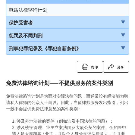
结案陈词及裁决
被捕后的权利
电话法律谘询计划
由陪审团审讯
扣留被捕人士
保护受害者
上诉
录取供词
受害者的权利
惩罚及不同判刑
被捕人士保释
儿童证人
引言
刑事犯罪纪录及《罪犯自新条例》
在警署及法庭分隔少年人
无助证人 / 易受伤害的证人
监禁
刑事犯罪纪录
打印
分享
投诉警察
录影纪录证据
缓刑
定额罚款告票
免费法律谘询计划——不提供服务的案件类别
以电视直播联系提供证据
社会服务令
签保守行为
免费法律谘询计划是为面对实际法律问题，而通常没有经济能力聘
书面供词
感化令
警司警诫计划
请私人律师的公众人士而设。因此，当值律师服务发出指引，列出
一般不会提供免费法律意见的案件类别：
劳教中心
《罪犯自新条例》
涉及外地法律的案件（例如涉及中国法律的问题）；
教导所
《罪犯自新条例》与缓刑
涉及楼宇管理、业主立案法团及大厦公契的案件。但如果申
更生中心
请人是大厦租客 / 业主，并以个人身分寻求法律意见，而并非
《罪犯自新条例》与羁留的命令