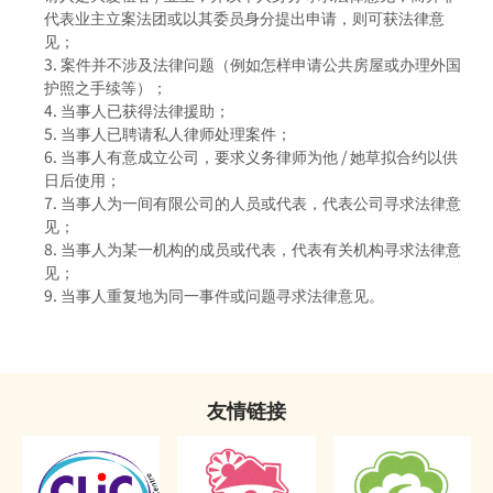
代表业主立案法团或以其委员身分提出申请，则可获法律意
感化院
见；
《罪犯自新条例》与社会服务令
案件并不涉及法律问题（例如怎样申请公共房屋或办理外国
羁留院
《罪犯自新条例》与感化令
护照之手续等）；
当事人已获得法律援助；
医院令
《罪犯自新条例》与性罪行定罪纪录查核计划
当事人已聘请私人律师处理案件；
当事人有意成立公司，要求义务律师为他 / 她草拟合约以供
戒毒所令
「已丧失时效」的定罪之含义
日后使用；
当事人为一间有限公司的人员或代表，代表公司寻求法律意
罚款
在法庭程序中披露已丧失时效的定罪
见；
当事人为某一机构的成员或代表，代表有关机构寻求法律意
补偿令
必须披露已丧失时效之定罪的情况
见；
当事人重复地为同一事件或问题寻求法律意见。
复还令
不当披露已丧失时效之定罪的惩罚
没收
《罪犯自新条例》只适用于香港
吊销驾驶执照
友情链接
签保守行为