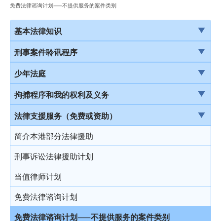
免费法律谘询计划——不提供服务的案件类别
基本法律知识
法治
刑事案件聆讯程序
香港法律来源
刑事案件一般聆讯程序
少年法庭
刑事诉讼及民事诉讼
经公诉程序定罪及经简易程序定罪
少年法庭的司法管辖权
拘捕程序和我的权利及义务
事务律师与大律师
首次聆讯
保护少年罪犯
引言
法律支援服务（免费或资助）
简介律政司
认罪
少年法庭的聆讯程序
在公众地方被警察截停和查问
简介本港部分法律援助
香港法院及司法机构
求情及判刑
少年罪犯惩罚的限制
在公众地方被警察截停和搜身
刑事诉讼法律援助计划
认罪对判刑的影响
判刑原则
缄默权
当值律师计划
不认罪
判刑
拒绝与警方合作的后果
免费法律谘询计划
审讯
拘捕
免费法律谘询计划——不提供服务的案件类别