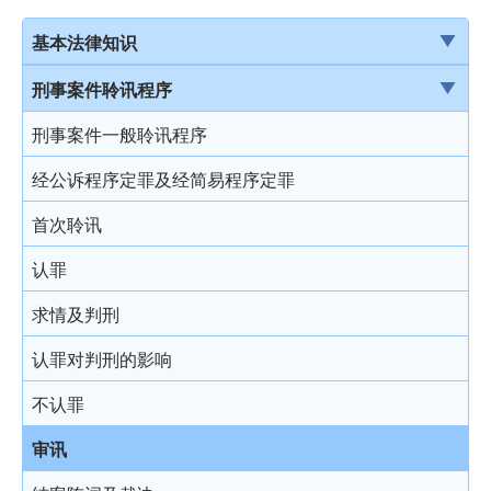
基本法律知识
法治
刑事案件聆讯程序
香港法律来源
刑事案件一般聆讯程序
刑事诉讼及民事诉讼
经公诉程序定罪及经简易程序定罪
事务律师与大律师
首次聆讯
简介律政司
认罪
香港法院及司法机构
求情及判刑
认罪对判刑的影响
不认罪
审讯