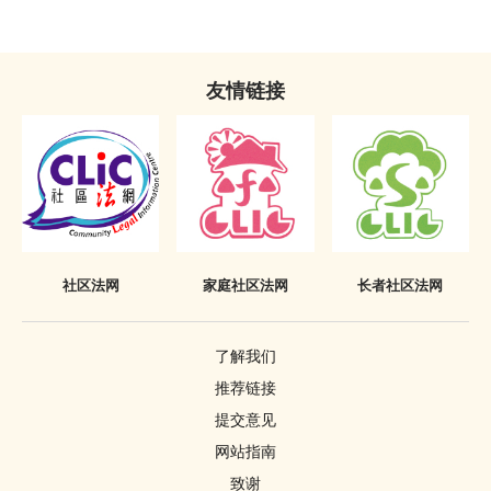
复还令
不当披露已丧失时效之定罪的惩罚
没收
《罪犯自新条例》只适用于香港
友情链接
吊销驾驶执照
签保守行为
有条件或无条件释放
针对家长或监护人的命令
社区法网
家庭社区法网
长者社区法网
警司警诫
删除刑事案底
了解我们
推荐链接
提交意见
网站指南
致谢