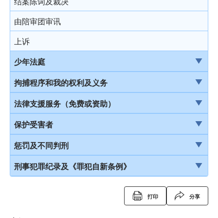
结案陈词及裁决
由陪审团审讯
上诉
少年法庭
少年法庭的司法管辖权
拘捕程序和我的权利及义务
保护少年罪犯
引言
法律支援服务（免费或资助）
少年法庭的聆讯程序
在公众地方被警察截停和查问
简介本港部分法律援助
保护受害者
少年罪犯惩罚的限制
在公众地方被警察截停和搜身
刑事诉讼法律援助计划
受害者的权利
惩罚及不同判刑
判刑原则
缄默权
当值律师计划
儿童证人
引言
刑事犯罪纪录及《罪犯自新条例》
判刑
拒绝与警方合作的后果
免费法律谘询计划
无助证人 / 易受伤害的证人
监禁
刑事犯罪纪录
打印
分享
拘捕
免费法律谘询计划——不提供服务的案件类别
录影纪录证据
缓刑
定额罚款告票