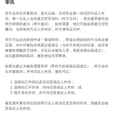
审讯
被捕后的权利
电话法律谘询计划
以电视直播联系提供证据
社会服务令
签保守行为
扣留被捕人士
控方会作出开案陈词，提出证据。主控官会逐一传召控方证人作
书面供词
感化令
警司警诫计划
供。每一位证人会先被主控官询问（控方主问），然后接受被告或
录取供词
辩方律师的盘问（辩方盘问）。如有需要，他们可能会再被主控官
劳教中心
《罪犯自新条例》
覆问。当所有控方证人作供后，控方便举证完毕。
被捕人士保释
教导所
《罪犯自新条例》与缓刑
辩方可以在此阶段申请「毋须答辩」，即提出理由指控方没有足够
在警署及法庭分隔少年人
证据，令针对被告的表面证据成立（当控方所提出的证据，如没有
更生中心
《罪犯自新条例》与羁留的命令
被被告推翻其可信性，并足以令被告入罪，便是表面证据成立）。
投诉警察
感化院
如法庭接纳此陈词，被告便会无罪释放。
《罪犯自新条例》与社会服务令
羁留院
如果法庭认为被告需要答辩（即控方的表面证据成立），辩方会作
《罪犯自新条例》与感化令
出开案陈词，并传召证人作供。被告可以：
医院令
《罪犯自新条例》与性罪行定罪纪录查核计划
选择自己作供以及传召其他证人作供；
戒毒所令
「已丧失时效」的定罪之含义
选择自己不作供，但传召其他证人作供；或
既不亲自作供，亦不传召其他证人作供。
罚款
在法庭程序中披露已丧失时效的定罪
被告通常要在传召其他辩方证人前决定是否亲自作供，因被告会较
补偿令
必须披露已丧失时效之定罪的情况
其他证人先作供。