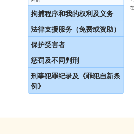
审讯
拘捕程序和我的权利及义务
结案陈词及裁决
引言
法律支援服务（免费或资助）
由陪审团审讯
在公众地方被警察截停和查问
简介本港部分法律援助
保护受害者
上诉
在公众地方被警察截停和搜身
刑事诉讼法律援助计划
受害者的权利
惩罚及不同判刑
缄默权
当值律师计划
儿童证人
引言
刑事犯罪纪录及《罪犯自新条
拒绝与警方合作的后果
免费法律谘询计划
无助证人 / 易受伤害的证人
例》
监禁
拘捕
免费法律谘询计划——不提供服务的案件类
录影纪录证据
缓刑
别
刑事犯罪纪录
被捕后的权利
以电视直播联系提供证据
社会服务令
电话法律谘询计划
定额罚款告票
扣留被捕人士
书面供词
感化令
签保守行为
录取供词