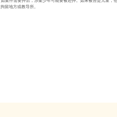
如案件需要押后，涉案少年可能要被还押。如果被告是儿童，他
在拘留地方或教导所。