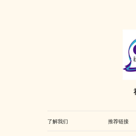
劳教中心
警司警诫计划
被捕人士保释
教导所
《罪犯自新条例》
在警署及法庭分隔少年人
更生中心
《罪犯自新条例》与缓刑
投诉警察
感化院
《罪犯自新条例》与羁留的命令
羁留院
《罪犯自新条例》与社会服务令
医院令
《罪犯自新条例》与感化令
戒毒所令
《罪犯自新条例》与性罪行定罪纪录查核
计划
罚款
「已丧失时效」的定罪之含义
补偿令
在法庭程序中披露已丧失时效的定罪
复还令
了解我们
推荐链接
必须披露已丧失时效之定罪的情况
没收
不当披露已丧失时效之定罪的惩罚