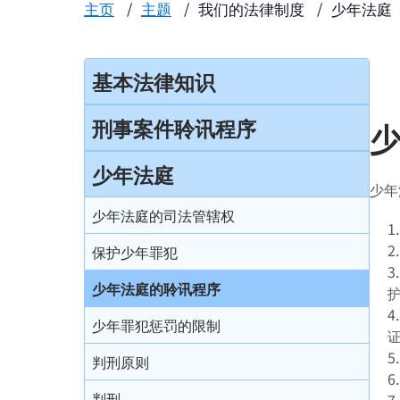
主页
主题
我们的法律制度
少年法庭
基本法律知识
法治
刑事案件聆讯程序
香港法律来源
刑事案件一般聆讯程序
少年法庭
少年
刑事诉讼及民事诉讼
经公诉程序定罪及经简易程序定罪
少年法庭的司法管辖权
事务律师与大律师
首次聆讯
保护少年罪犯
简介律政司
认罪
少年法庭的聆讯程序
香港法院及司法机构
求情及判刑
少年罪犯惩罚的限制
认罪对判刑的影响
判刑原则
不认罪
判刑