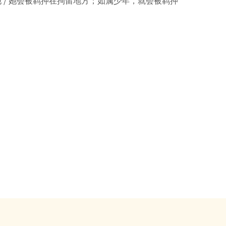
 / 她会被羁押在拘留地方；如属少年，就会被羁押