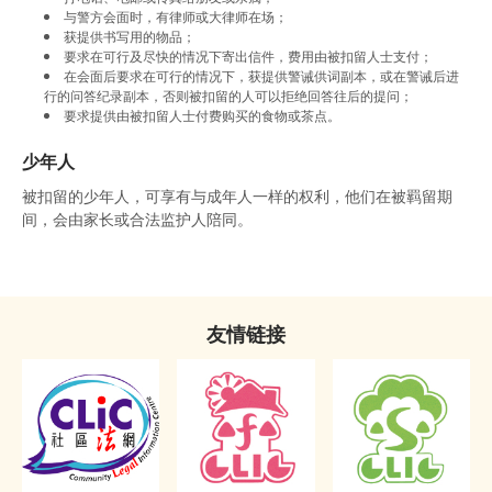
罚款
在法庭程序中披露已丧失时效的定罪
与警方会面时，有律师或大律师在场；
获提供书写用的物品；
补偿令
必须披露已丧失时效之定罪的情况
要求在可行及尽快的情况下寄出信件，费用由被扣留人士支付；
在会面后要求在可行的情况下，获提供警诫供词副本，或在警诫后进
复还令
不当披露已丧失时效之定罪的惩罚
行的问答纪录副本，否则被扣留的人可以拒绝回答往后的提问；
要求提供由被扣留人士付费购买的食物或茶点。
没收
《罪犯自新条例》只适用于香港
少年人
吊销驾驶执照
被扣留的少年人，可享有与成年人一样的权利，他们在被羁留期
间，会由家长或合法监护人陪同。
签保守行为
有条件或无条件释放
针对家长或监护人的命令
友情链接
警司警诫
删除刑事案底