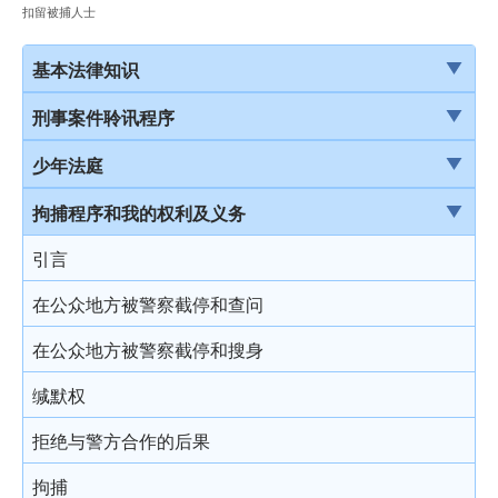
扣留被捕人士
基本法律知识
法治
刑事案件聆讯程序
香港法律来源
刑事案件一般聆讯程序
少年法庭
刑事诉讼及民事诉讼
经公诉程序定罪及经简易程序定罪
少年法庭的司法管辖权
拘捕程序和我的权利及义务
事务律师与大律师
首次聆讯
保护少年罪犯
引言
简介律政司
认罪
少年法庭的聆讯程序
在公众地方被警察截停和查问
香港法院及司法机构
求情及判刑
少年罪犯惩罚的限制
在公众地方被警察截停和搜身
认罪对判刑的影响
判刑原则
缄默权
不认罪
判刑
拒绝与警方合作的后果
审讯
拘捕