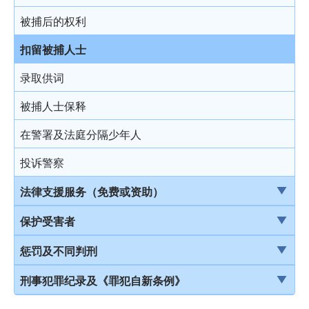
结案陈词及裁决
被捕后的权利
由陪审团审讯
扣留被捕人士
上诉
录取供词
被捕人士保释
在警署及法庭分隔少年人
投诉警察
法律支援服务（免费或资助）
简介本港部分法律援助
保护受害者
刑事诉讼法律援助计划
受害者的权利
惩罚及不同判刑
当值律师计划
儿童证人
引言
刑事犯罪纪录及《罪犯自新条例》
免费法律谘询计划
无助证人 / 易受伤害的证人
监禁
刑事犯罪纪录