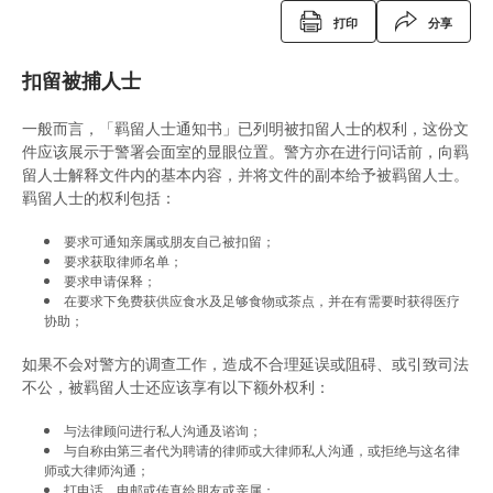
打印
分享
免费法律谘询计划——不提供服务的案件类别
录影纪录证据
缓刑
定额罚款告票
扣留被捕人士
电话法律谘询计划
以电视直播联系提供证据
社会服务令
签保守行为
一般而言，「羁留人士通知书」已列明被扣留人士的权利，这份文
书面供词
感化令
警司警诫计划
件应该展示于警署会面室的显眼位置。警方亦在进行问话前，向羁
留人士解释文件内的基本内容，并将文件的副本给予被羁留人士。
劳教中心
《罪犯自新条例》
羁留人士的权利包括：
教导所
《罪犯自新条例》与缓刑
要求可通知亲属或朋友自己被扣留；
要求获取律师名单；
更生中心
《罪犯自新条例》与羁留的命令
要求申请保释；
在要求下免费获供应食水及足够食物或茶点，并在有需要时获得医疗
感化院
《罪犯自新条例》与社会服务令
协助；
羁留院
《罪犯自新条例》与感化令
如果不会对警方的调查工作，造成不合理延误或阻碍、或引致司法
不公，被羁留人士还应该享有以下额外权利：
医院令
《罪犯自新条例》与性罪行定罪纪录查核计划
与法律顾问进行私人沟通及谘询；
戒毒所令
「已丧失时效」的定罪之含义
与自称由第三者代为聘请的律师或大律师私人沟通，或拒绝与这名律
师或大律师沟通；
打电话、电邮或传真给朋友或亲属；