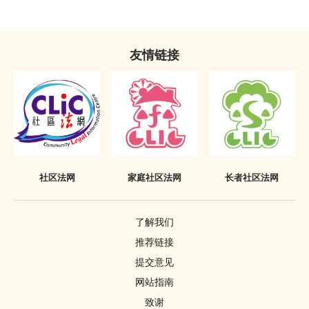
罚款
在法庭程序中披露已丧失时效的定罪
补偿令
必须披露已丧失时效之定罪的情况
友情链接
复还令
不当披露已丧失时效之定罪的惩罚
没收
《罪犯自新条例》只适用于香港
吊销驾驶执照
签保守行为
有条件或无条件释放
社区法网
家庭社区法网
长者社区法网
针对家长或监护人的命令
了解我们
警司警诫
推荐链接
删除刑事案底
提交意见
网站指南
致谢