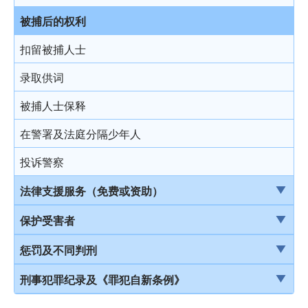
结案陈词及裁决
被捕后的权利
由陪审团审讯
扣留被捕人士
上诉
录取供词
被捕人士保释
在警署及法庭分隔少年人
投诉警察
法律支援服务（免费或资助）
简介本港部分法律援助
保护受害者
刑事诉讼法律援助计划
受害者的权利
惩罚及不同判刑
当值律师计划
儿童证人
引言
刑事犯罪纪录及《罪犯自新条例》
免费法律谘询计划
无助证人 / 易受伤害的证人
监禁
刑事犯罪纪录