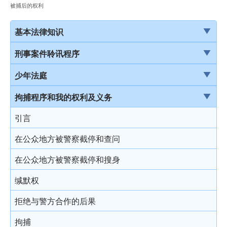
被捕后的权利
基本法律知识
法治
刑事案件聆讯程序
香港法律来源
刑事案件一般聆讯程序
少年法庭
刑事诉讼及民事诉讼
经公诉程序定罪及经简易程序定罪
少年法庭的司法管辖权
拘捕程序和我的权利及义务
事务律师与大律师
首次聆讯
保护少年罪犯
引言
简介律政司
认罪
少年法庭的聆讯程序
在公众地方被警察截停和查问
香港法院及司法机构
求情及判刑
少年罪犯惩罚的限制
在公众地方被警察截停和搜身
认罪对判刑的影响
判刑原则
缄默权
不认罪
判刑
拒绝与警方合作的后果
审讯
拘捕