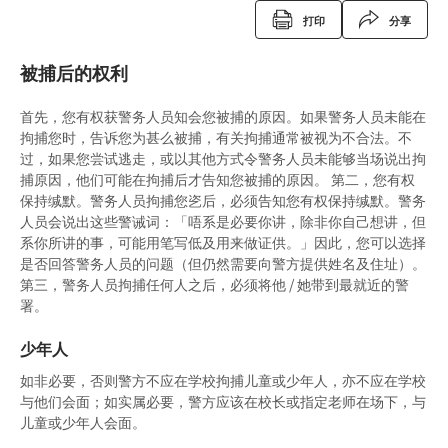
打印
分享
免费法律谘询计划——不提供服务的案件类别
录影纪录证据
缓刑
定额罚款告票
被捕后的权利
电话法律谘询计划
以电视直播联系提供证据
社会服务令
签保守行为
首先，您有权获警务人员知会您被捕的原因。如果警务人员未能在
书面供词
感化令
警司警诫计划
拘捕您时，告诉您为甚么被捕，有关拘捕通常被视为不合法。不
过，如果您尝试逃走，或以其他方式令警务人员未能够当场说出拘
劳教中心
《罪犯自新条例》
捕原因，他们可能在拘捕后才告知您被捕的原因。 第二，您有权
保持缄默。警务人员拘捕您乲后，必须告知您有权保持缄默。警务
教导所
《罪犯自新条例》与缓刑
人员会说出这些警诫词：「唔系是必要你讲，除非你自己想讲，但
更生中心
系你所讲的事，可能用笔写低及用来做证供。」因此，您可以选择
《罪犯自新条例》与羁留的命令
是否回答警务人员的问题（但仍然需要向警方提供姓名及住址）。
感化院
第三，警务人员拘捕任何人之后，必须将他 / 她带到最就近的警
《罪犯自新条例》与社会服务令
署。
羁留院
《罪犯自新条例》与感化令
少年人
医院令
《罪犯自新条例》与性罪行定罪纪录查核计划
如非必要，否则警方不应在学校拘捕儿童或少年人，亦不应在学校
与他们会面；如实属必要，警方应该在校长或指定老师在场下，与
戒毒所令
「已丧失时效」的定罪之含义
儿童或少年人会面。