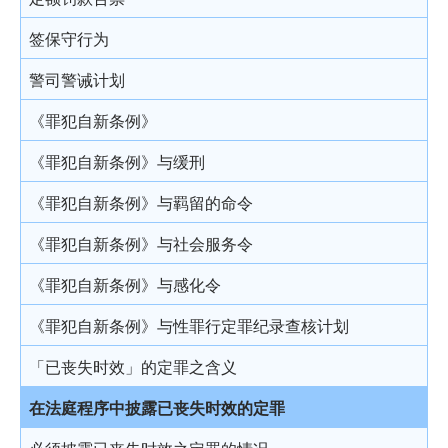
结案陈词及裁决
被捕后的权利
电话法律谘询计划
以电视直播联系提供证据
社会服务令
签保守行为
由陪审团审讯
扣留被捕人士
书面供词
感化令
警司警诫计划
上诉
录取供词
劳教中心
《罪犯自新条例》
被捕人士保释
教导所
《罪犯自新条例》与缓刑
在警署及法庭分隔少年人
更生中心
《罪犯自新条例》与羁留的命令
投诉警察
感化院
《罪犯自新条例》与社会服务令
羁留院
《罪犯自新条例》与感化令
医院令
《罪犯自新条例》与性罪行定罪纪录查核计划
戒毒所令
「已丧失时效」的定罪之含义
罚款
在法庭程序中披露已丧失时效的定罪
补偿令