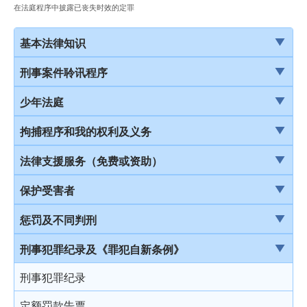
在法庭程序中披露已丧失时效的定罪
基本法律知识
法治
刑事案件聆讯程序
香港法律来源
刑事案件一般聆讯程序
少年法庭
刑事诉讼及民事诉讼
经公诉程序定罪及经简易程序定罪
少年法庭的司法管辖权
拘捕程序和我的权利及义务
事务律师与大律师
首次聆讯
保护少年罪犯
引言
法律支援服务（免费或资助）
简介律政司
认罪
少年法庭的聆讯程序
在公众地方被警察截停和查问
简介本港部分法律援助
保护受害者
香港法院及司法机构
求情及判刑
少年罪犯惩罚的限制
在公众地方被警察截停和搜身
刑事诉讼法律援助计划
受害者的权利
惩罚及不同判刑
认罪对判刑的影响
判刑原则
缄默权
当值律师计划
儿童证人
引言
刑事犯罪纪录及《罪犯自新条例》
不认罪
判刑
拒绝与警方合作的后果
免费法律谘询计划
无助证人 / 易受伤害的证人
监禁
刑事犯罪纪录
审讯
拘捕
免费法律谘询计划——不提供服务的案件类别
录影纪录证据
缓刑
定额罚款告票