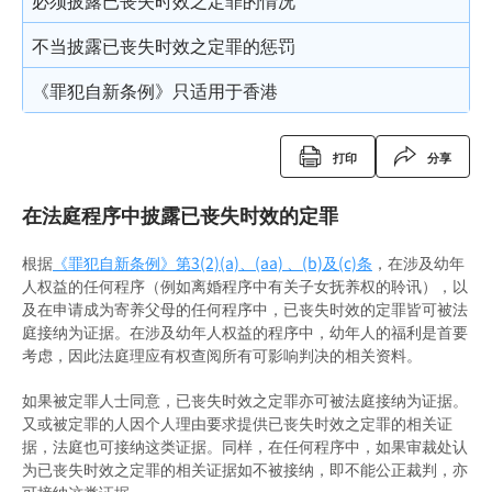
必须披露已丧失时效之定罪的情况
复还令
不当披露已丧失时效之定罪的惩罚
没收
《罪犯自新条例》只适用于香港
吊销驾驶执照
打印
分享
签保守行为
在法庭程序中披露已丧失时效的定罪
有条件或无条件释放
根据
《罪犯自新条例》
第3(2)(a)、(aa) 、(b)及(c)条
，在涉及幼年
针对家长或监护人的命令
人权益的任何程序（例如离婚程序中有关子女抚养权的聆讯），以
及在申请成为寄养父母的任何程序中，已丧失时效的定罪皆可被法
警司警诫
庭接纳为证据。在涉及幼年人权益的程序中，幼年人的福利是首要
考虑，因此法庭理应有权查阅所有可影响判决的相关资料。
删除刑事案底
如果被定罪人士同意，已丧失时效之定罪亦可被法庭接纳为证据。
又或被定罪的人因个人理由要求提供已丧失时效之定罪的相关证
据，法庭也可接纳这类证据。同样，在任何程序中，如果审裁处认
为已丧失时效之定罪的相关证据如不被接纳，即不能公正裁判，亦