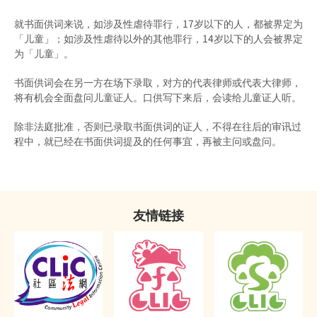
感化院
《罪犯自新条例》与社会服务令
就书面供词来说，如涉及性虐待罪行，17岁以下的人，都被界定为
羁留院
「儿童」；如涉及性虐待以外的其他罪行，14岁以下的人会被界定
《罪犯自新条例》与感化令
为「儿童」。
医院令
《罪犯自新条例》与性罪行定罪纪录查核计划
书面供词会在另一方在场下录取，对方的代表律师或代表大律师，
戒毒所令
将有机会全面盘问儿童证人。口供写下来后，会读给儿童证人听。
「已丧失时效」的定罪之含义
罚款
除非法庭批准，否则已录取书面供词的证人，不得在往后的审讯过
在法庭程序中披露已丧失时效的定罪
程中，就已经在书面供词提及的任何事宜，再被主问或盘问。
补偿令
必须披露已丧失时效之定罪的情况
复还令
不当披露已丧失时效之定罪的惩罚
没收
友情链接
《罪犯自新条例》只适用于香港
吊销驾驶执照
签保守行为
有条件或无条件释放