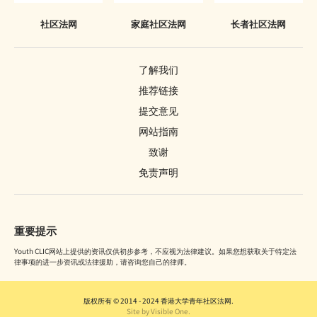
针对家长或监护人的命令
社区法网
家庭社区法网
长者社区法网
警司警诫
删除刑事案底
了解我们
推荐链接
提交意见
网站指南
致谢
免责声明
重要提示
Youth CLIC网站上提供的资讯仅供初步参考，不应视为法律建议。如果您想获取关于特定法
律事项的进一步资讯或法律援助，请咨询您自己的律师。
版权所有 © 2014 - 2024 香港大学青年社区法网.
Site by Visible One.