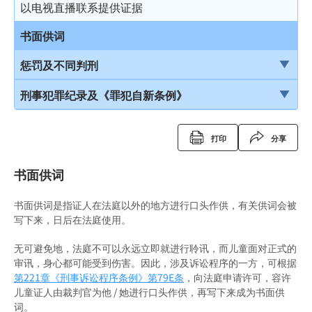
结案陈词及裁决
被捕后的权利
电话法律谘询计划
以电视直播联系提供证据
由陪审团审讯
扣留被捕人士
书面供词
上诉
录取供词
惩罚及不同判刑
被捕人士保释
引言
刑事犯罪纪录及《罪犯自新条例》
在警署及法庭分隔少年人
监禁
刑事犯罪纪录
打印
分享
投诉警察
缓刑
定额罚款告票
书面供词
社会服务令
签保守行为
书面供词是指证人在法庭以外的地方进行口头作供，有关供词会被
感化令
警司警诫计划
写下来，日后在法庭使用。
劳教中心
《罪犯自新条例》
无可避免地，法庭不可以永远立即就进行聆讯，而儿童面对正式的
审讯，身心都可能受到伤害。因此，涉及诉讼程序的一方，可根据
教导所
《罪犯自新条例》与缓刑
第221章《刑事诉讼程序条例》
第79E条
，向法庭申请许可，容许
儿童证人由裁判官为他 / 她进行口头作供，再写下来成为书面供
更生中心
《罪犯自新条例》与羁留的命令
词。