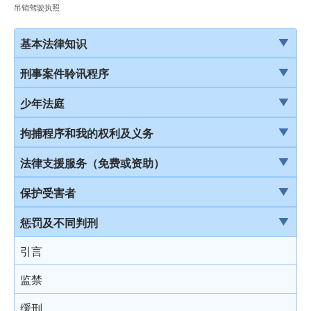
吊销驾驶执照
基本法律知识
法治
刑事案件聆讯程序
香港法律来源
刑事案件一般聆讯程序
少年法庭
刑事诉讼及民事诉讼
经公诉程序定罪及经简易程序定罪
少年法庭的司法管辖权
拘捕程序和我的权利及义务
事务律师与大律师
首次聆讯
保护少年罪犯
引言
法律支援服务（免费或资助）
简介律政司
认罪
少年法庭的聆讯程序
在公众地方被警察截停和查问
简介本港部分法律援助
保护受害者
香港法院及司法机构
求情及判刑
少年罪犯惩罚的限制
在公众地方被警察截停和搜身
刑事诉讼法律援助计划
受害者的权利
惩罚及不同判刑
认罪对判刑的影响
判刑原则
缄默权
当值律师计划
儿童证人
引言
不认罪
判刑
拒绝与警方合作的后果
免费法律谘询计划
无助证人 / 易受伤害的证人
监禁
审讯
拘捕
免费法律谘询计划——不提供服务的案件类别
录影纪录证据
缓刑