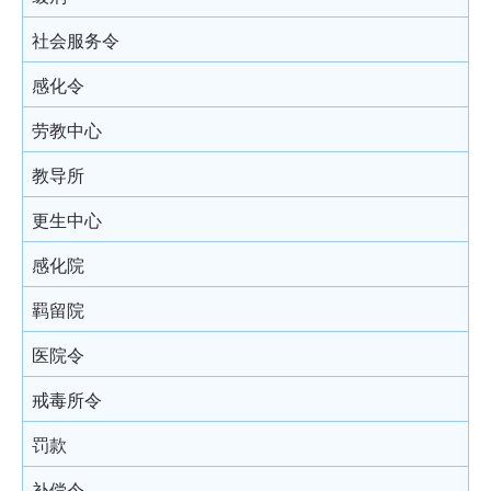
结案陈词及裁决
被捕后的权利
电话法律谘询计划
以电视直播联系提供证据
社会服务令
由陪审团审讯
扣留被捕人士
书面供词
感化令
上诉
录取供词
劳教中心
被捕人士保释
教导所
在警署及法庭分隔少年人
更生中心
投诉警察
感化院
羁留院
医院令
戒毒所令
罚款
补偿令