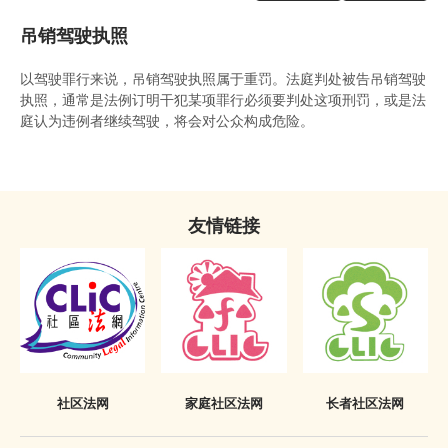
定额罚款告票
吊销驾驶执照
签保守行为
以驾驶罪行来说，吊销驾驶执照属于重罚。法庭判处被告吊销驾驶
警司警诫计划
执照，通常是法例订明干犯某项罪行必须要判处这项刑罚，或是法
庭认为违例者继续驾驶，将会对公众构成危险。
《罪犯自新条例》
《罪犯自新条例》与缓刑
《罪犯自新条例》与羁留的命令
友情链接
《罪犯自新条例》与社会服务令
《罪犯自新条例》与感化令
《罪犯自新条例》与性罪行定罪纪录查核计划
「已丧失时效」的定罪之含义
社区法网
家庭社区法网
长者社区法网
在法庭程序中披露已丧失时效的定罪